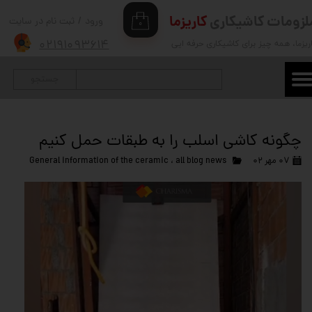
لزومات کاشیکاری
کاریزما
ورود
/
ثبت نام در سایت
۰
حساب کاربری من
۰۲۱۹۱۰۹۳۶۱۴
ریزما
، همه چیز برای کاشیکاری حرفه ایی
تغییر گذر واژه
جستجو
سفارشات
خروج از حساب کاربری
چگونه کاشی اسلب را به طبقات حمل کنیم
۰۷ مهر ۰۲
all blog news
،
General information of the ceramic