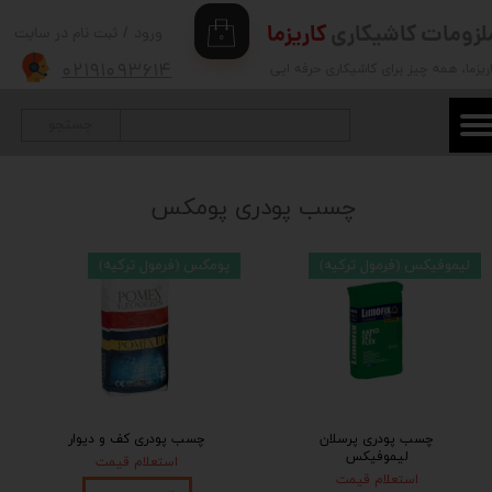
لزومات کاشیکاری
کاریزما
ورود
/
ثبت نام در سایت
۰
حساب کاربری من
۰۲۱۹۱۰۹۳۶۱۴
ریزما
، همه چیز برای کاشیکاری حرفه ایی
تغییر گذر واژه
جستجو
سفارشات
خروج از حساب کاربری
​چسب پودری پومکس
لیموفیکس (فرمول ترکیه)
پومکس (فرمول ترکیه)
چسب پودری پرسلان
چسب پودری کف و دیوار
لیموفیکس
استعلام قیمت
استعلام قیمت