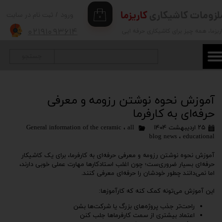
لزومات کاشیکاری
کاریزما
ورود
/
ثبت نام در سایت
۰
حساب کاربری من
۰۲۱۹۱۰۹۳۶۱۴
ریزما
، همه چیز برای کاشیکاری حرفه ایی
تغییر گذر واژه
جستجو
سفارشات
خروج از حساب کاربری
آموزش نحوه نوشتن رزومه و معرفی
حرفه‌ای به کارفرما
۲۵ اردیبهشت ۱۴۰۴
all
،
General information of the ceramic
blog news
،
educational
آموزش نحوه نوشتن رزومه و معرفی حرفه‌ای به کارفرما، برای یک کاشیکار
حرفه‌ای بسیار ضروری‌ست؛ چون اغلب استادکارها مهارت عملی خوبی دارند،
اما نمی‌دانند چطور خودشان را حرفه‌ای معرفی کنند.
این آموزش می‌تونه کمک کنه که کارآموزها:
راحت‌تر جذب پروژه‌های بزرگ یا شرکت‌ها بشن
اعتماد بیشتری از سمت کارفرماها جلب کنن