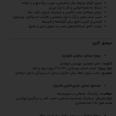
اجرای انواع طرح‌ها مثل شطرنجی، مورب، بوک‌مچ و با نقشه
تسلط به نقشه‌خوانی و کار با تراز لیزری
اجرای حرفه‌ای نصب کاشی و سرامیک (دیوار، کف، نما)
نصب اسلب‌های بزرگ با ابزار تخصصی (قاپک، استراکچر، ویبراتور)
فارسی‌بُر کردن دقیق برای گوشه‌ها و قرنیزها
رعایت کامل استانداردهای نصب و تحویل تمیز و دقیق
سوابق کاری:
پروژه ویلای نیاوران (تهران)
کارفرما
: دفتر معماری مهندس فرهادی
نوع پروژه
: نصب اسلب پرسلانی ۱۲۰×۲۷۰ روی دیوار و کف
توضیح
: نصب بدون خطا، برش دقیق و بدون لب‌پریدگی با ابزار حرفه‌ای
مجتمع تجاری خلیج فارس (شیراز)
موقعیت
: پارکینگ طبقاتی و سرویس‌ها
نوع متریال
: سرامیک ضداسید صنعتی، نصب کف و درزگیری اپوکسی
مدت اجرا
: ۲.۵ ماه همکاری
پروژه صادراتی — نصب اسلب در اربیل عراق