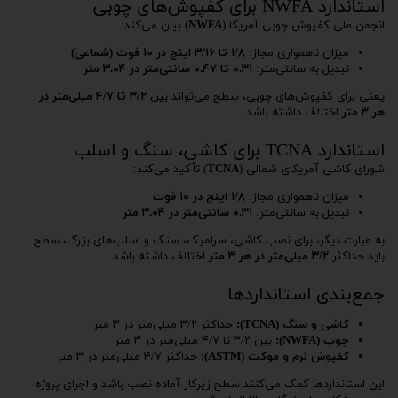
استاندارد NWFA برای کفپوش‌های چوبی
انجمن ملی کفپوش چوبی آمریکا (
NWFA
) بیان می‌کند:
میزان ناهمواری مجاز:
۱/۸ تا ۳/۱۶ اینچ در ۱۰ فوت (شعاعی)
تبدیل به سانتی‌متر:
۰.۳۱ تا ۰.۴۷ سانتی‌متر در ۳.۰۴ متر
یعنی برای کفپوش‌های چوبی، سطح می‌تواند بین
۳/۲ تا ۴/۷ میلی‌متر در
هر ۳ متر
اختلاف داشته باشد.
استاندارد TCNA برای کاشی، سنگ و اسلب
شورای کاشی آمریکای شمالی (
TCNA
) تأکید می‌کند:
میزان ناهمواری مجاز:
۱/۸ اینچ در ۱۰ فوت
تبدیل به سانتی‌متر:
۰.۳۱ سانتی‌متر در ۳.۰۴ متر
به عبارت دیگر، برای نصب کاشی، سرامیک، سنگ و اسلب‌های بزرگ، سطح
باید حداکثر
۳/۲ میلی‌متر در هر ۳ متر
اختلاف داشته باشد.
جمع‌بندی استانداردها
کاشی و سنگ (TCNA):
حداکثر ۳/۲ میلی‌متر در ۳ متر
چوب (NWFA):
بین ۳/۲ تا ۴/۷ میلی‌متر در ۳ متر
کفپوش نرم و موکت (ASTM):
حداکثر ۴/۷ میلی‌متر در ۳ متر
این استانداردها کمک می‌کنند سطح زیرکار آماده نصب باشد و اجرای پروژه