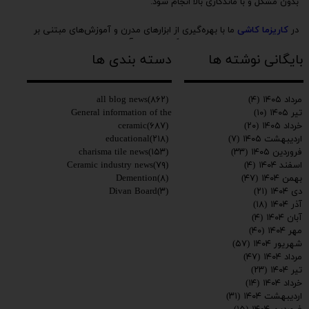
بدون مشکل و با ماندگاری بالا انجام شود.
در
کاریزما کاشی
ما با بهره‌گیری از ابزارهای مدرن و آموزش‌های مبتنی بر
استانداردهای جهانی، بهترین راهکارها را برای آماده‌سازی سطح و نصب
انواع کاشی، سرامیک، اسلب و کفپوش ارائه می‌دهیم.
بایگانی نوشته ها
دسته بندی ها
برای مشاوره تخصصی با کارشناسان ما تماس بگیرید:
۰۲۱۹۱۰۹۳۶۱۴
all blog news
(۸۶۲)
مرداد ۱۴۰۵
(۴)
General information of the
تیر ۱۴۰۵
(۱۰)
ceramic
(۶۸۷)
خرداد ۱۴۰۵
(۲۰)
educational
(۲۱۸)
اردیبهشت ۱۴۰۵
(۷)
charisma tile news
(۱۵۳)
فروردین ۱۴۰۵
(۳۳)
Ceramic industry news
(۷۹)
اسفند ۱۴۰۴
(۴)
Demention
(۸)
بهمن ۱۴۰۴
(۴۷)
Divan Board
(۳)
دی ۱۴۰۴
(۲۱)
آذر ۱۴۰۴
(۱۸)
آبان ۱۴۰۴
(۴)
مهر ۱۴۰۴
(۴۰)
شهریور ۱۴۰۴
(۵۷)
مرداد ۱۴۰۴
(۴۷)
تیر ۱۴۰۴
(۲۳)
خرداد ۱۴۰۴
(۱۴)
اردیبهشت ۱۴۰۴
(۳۱)