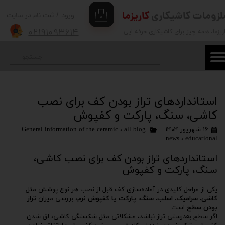
لزومات کاشیکاری
کاریزما
ورود
/
ثبت نام در سایت
۰
حساب کاربری من
۰۲۱۹۱۰۹۳۶۱۴
ریزما
، همه چیز برای کاشیکاری حرفه ایی
تغییر گذر واژه
جستجو
سفارشات
خروج از حساب کاربری
استانداردهای تراز بودن کف برای نصب
کاشی، سنگ، پارکت و کفپوش
۱۶ شهریور ۱۴۰۴
all blog
،
General information of the ceramic
news
،
educational
استانداردهای تراز بودن کف برای نصب کاشی،
سنگ، پارکت و کفپوش
یکی از مراحل کلیدی در آماده‌سازی کف قبل از نصب هر نوع پوشش مثل
کاشی، سرامیک، اسلب، سنگ، پارکت یا کفپوش نرم
، بررسی میزان
تراز
بودن سطح
است.
اگر سطح به‌درستی تراز نباشد، مشکلاتی مثل شکستگی کاشی، لق شدن