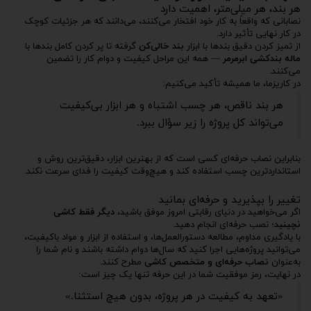
هر بند، هر میلی‌متر، اهمیت دارد
نصابانی که واقعاً به کار خود افتخار می‌کنند، می‌دانند که هر جزئیات کوچک
در کار نهایی تأثیر دارد.
از تمیز کردن دقیق بندها با ابزار
بند خالی‌کن
گرفته تا پر کردن کامل بندها با
ماله بندکشی ابرمرمر
— همه این مراحل کیفیت و دوام کار را تضمین
می‌کنند.
در کاریزما، ما همیشه تأکید می‌کنیم:
هر بند ناقص، هر چسب اشتباه و هر ابزار بی‌کیفیت
می‌تواند کل پروژه را زیر سؤال ببرد.
بنابراین نصاب حرفه‌ای کسی است که از بهترین ابزار، دقیق‌ترین روش و
استانداردترین چسب استفاده کند و هیچ‌وقت کیفیت را فدای سرعت نکند.
تغییر را بپذیرید و حرفه‌ای بمانید
اگر می‌خواهید در دنیای رقابتی امروز موفق باشید،
دیگر فقط کاشی
نچینید
؛ نصب حرفه‌ای انجام دهید.
با یادگیری مداوم، مطالعه دستورالعمل‌ها، و استفاده از ابزار و مواد باکیفیت،
می‌توانید پروژه‌هایی اجرا کنید که سال‌ها دوام داشته باشند و نام شما را
به‌عنوان
نصاب حرفه‌ای و متخصص کاشی
مطرح کنند.
در نهایت، رمز موفقیت شما در این حرفه تنها یک چیز است:
«تعهد به کیفیت در هر پروژه، بدون هیچ استثنا.»