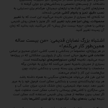
داشته‌اند. از چسب‌های تخصصی و بندکشی‌های دو جزئی گرفته تا
همترازهای کاشی، قاپک‌ها و ترازهای دیجیتال؛ هرکدام برای دستیابی به
نصب دقیق، تمیز و بادوام کاشی
طراحی شده‌اند.
اما نکته‌ای که بسیاری از مجریان نادیده می‌گیرند این است که
با تغییر
محصولات، روش اجرا هم باید تغییر کند
. اگر هنوز با همان روش قدیمی
دوغابی یا همان «رویه بیست سال پیش» کار می‌کنید، باید بدانید که زمان
آن رسیده تغییر کنید.
اشتباه بزرگ نصابان قدیمی: «من بیست ساله
همین‌طور کار می‌کنم!»
در هر پروژه‌ای، مخصوصاً در بندکشی و نصب کاشی، اجرای صحیح بر اساس
اطلاعات فنی به‌روز
حیاتی است. یکی از رایج‌ترین مشکلاتی که در پروژه‌ها
دیده می‌شود،
نادیده گرفتن دستورالعمل‌های تولیدکننده
است.
بسیاری از مجریان باتجربه تصور می‌کنند که نیازی به خواندن برگه
مشخصات یا نوشته‌های روی بسته چسب و بندکشی ندارند، چون
سال‌هاست این کار را انجام می‌دهند.
اما این طرز فکر می‌تواند هزینه‌های سنگینی به همراه داشته باشد.
هر برند تولیدکننده‌ی چسب و بندکشی ممکن است فرمول خود را به مرور
تغییر دهد. درصد مواد شیمیایی، زمان خشک شدن، میزان جذب آب و
حتی سازگاری با کاشی‌های پرسلانی یا اسلب ممکن است متفاوت شود.
اگر نصاب بدون مطالعه از همان روش قدیمی استفاده کند، ممکن است
نتیجه نهایی
بندهای پوک، ترک‌خورده یا لق شدن کاشی‌ها
باشد.