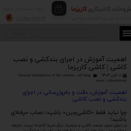
لزومات کاشیکاری
کاریزما
ورود
/
ثبت نام در سایت
۰
حساب کاربری من
۰۲۱۹۱۰۹۳۶۱۴
ریزما
، همه چیز برای کاشیکاری حرفه ایی
تغییر گذر واژه
جستجو
سفارشات
خروج از حساب کاربری
اهمیت آموزش در اجرای بندکشی و نصب
کاشی | کاشی کاریزما
۰۱ آبان ۱۴۰۴
all blog
،
General information of the ceramic
news
،
educational
اهمیت آموزش، دقت و به‌روزرسانی در اجرای
بندکشی و نصب کاشی
چرا نباید فقط «کاشی‌چین» باشید؛ نصاب حرفه‌ای
باشید!
در دنیای امروز، صنعت کاشی و سرامیک دیگر شبیه گذشته نیست. ابزارها،
مصالح و حتی روش‌های نصب در سال‌های اخیر تغییرات چشمگیری