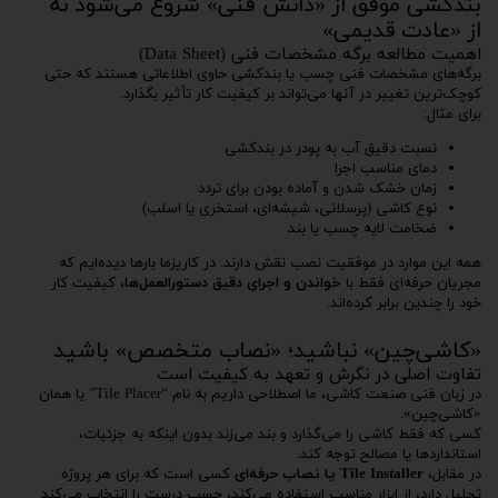
بندکشی موفق از «دانش فنی» شروع می‌شود نه
از «عادت قدیمی»
اهمیت مطالعه برگه مشخصات فنی (Data Sheet)
برگه‌های مشخصات فنی چسب یا بندکشی حاوی اطلاعاتی هستند که حتی
کوچک‌ترین تغییر در آنها می‌تواند بر کیفیت کار تأثیر بگذارد.
برای مثال:
نسبت دقیق آب به پودر در بندکشی
دمای مناسب اجرا
زمان خشک شدن و آماده بودن برای تردد
نوع کاشی (پرسلانی، شیشه‌ای، استخری یا اسلب)
ضخامت لایه چسب یا بند
همه این موارد در موفقیت نصب نقش دارند. در کاریزما بارها دیده‌ایم که
مجریان حرفه‌ای فقط با
خواندن و اجرای دقیق دستورالعمل‌ها
، کیفیت کار
خود را چندین برابر کرده‌اند.
«کاشی‌چین» نباشید؛ «نصاب متخصص» باشید
تفاوت اصلی در نگرش و تعهد به کیفیت است
در زبان فنی صنعت کاشی، ما اصطلاحی داریم به نام “Tile Placer” یا همان
«کاشی‌چین».
کسی که فقط کاشی را می‌گذارد و بند می‌زند بدون اینکه به جزئیات،
استانداردها یا مصالح توجه کند.
در مقابل،
Tile Installer یا نصاب حرفه‌ای
کسی است که برای هر پروژه
تحلیل دارد، از ابزار مناسب استفاده می‌کند، چسب درست را انتخاب می‌کند