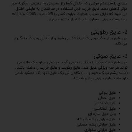
مصالح یا سیستم مرکبی که انتقال گرما رااز محیطی به محیطی دیگربه طور
موثر کاهش دهد. عایق حرارت قابل استفاده در ساختمان به عایقی اطلاق
می شود که دارای ضریب هدایت حرارت کمتر یا 0/5 باشد . m^2.k/w 0/065
و مقاومت حرارتی مساوی یا بیشتر از w/mk مساوی
2- عایق رطوبتی
این عایق برای جذب رطوبت استفاده می شود و از انتقال رطوبت جلوگیری
می کند.
3- عایق صوتی
این عایق باعث جذب یا حذف صدا می گردد. در برخی موارد یک ماده می
تواند هر سه ویژگی عایق صدا، عایق رطوبت و عایق حرارت را داشته باشد .
(مانند پشم سنگ، فوم و…. ) ،گاهی نیز یک عایق تنها یک عملکرد خاص
دارد مانند عایق حرارتی پشم شیشه.
عایق بلوکی
عایق لحافی
عایق تخته ای
عایق انعکاسی
پانل عایق سازه ای
عایق حرارتی پشم شیشه
عایق حرارتی پشم معدنی
عایق حرارتی سلولزی