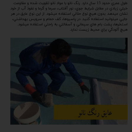
طول عمري حدود 15 سال دارد. رنگ نانو با مواد نانو تقويت شده و مقاومت
خيلي زيادي در مقابل شرايط جوي، نور آفتاب، سرما و گرما و نفوذ آب از خود
نشان ميدهد. بدون هيچ نوع حلالي استفاده ميشود. از اين نوع عايق در هر
جايي ميتوانيد استفاده كنيد. در پاسيوها، كف حمام و سرويس بهداشتي،
استخرها، پشت بام هاي سيماني و آسفالتي به راحتي استفاده ميشود.
هيچ آلودگي براي محيط زيست ندارد.