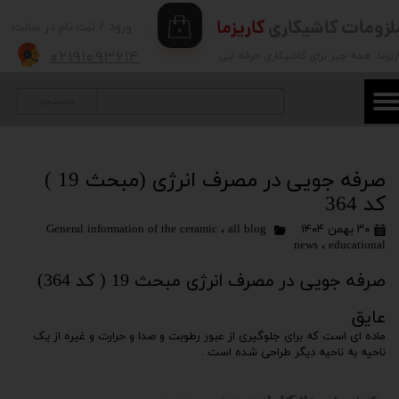
لزومات کاشیکاری
کاریزما
ورود
/
ثبت نام در سایت
۰
حساب کاربری من
۰۲۱۹۱۰۹۳۶۱۴
ریزما
، همه چیز برای کاشیکاری حرفه ایی
تغییر گذر واژه
جستجو
سفارشات
خروج از حساب کاربری
صرفه جویی در مصرف انرژی (مبحث 19 )
کد 364
۳۰ بهمن ۱۴۰۴
all blog
،
General information of the ceramic
news
،
educational
صرفه جویی در مصرف انرژی مبحث 19 ( کد 364)
عایق
ماده ای است که برای جلوگیری از عبور رطوبت و صدا و حرارت و غیره از یک
ناحیه به ناحیه دیگر طراحی شده است .