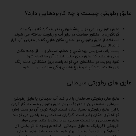
عایق رطوبتی چیست و چه کاربردهایی دارد؟
عايق رطوبتي را مي توان پوششهايي تعريف كرد كه با تركيبات
گوناگون، به منظور حفاظت در برابر آب و رطوبت ساخته مي شوند.
استفاده از عايق رطوبتي در تمامي مكان هايي كه در معرض آب قرار
دارند الزامی است.
پشت بام، سرويس بهداشتي و حمام، استخر و … از جمله مكان
هايي هستند كه عايق بندي حتما بايد در آن ها انجام شود.
نفوذ رطوبت در ساختمان مي تواند باعث بروز مشکلاتی مانند زنگ
زدن فلزات، رشد كپك و قارچ ها، يخ زدگي سازه ها و …. شود.
عایق های رطوبتی سیمانی
عایق های رطوبتی ساختمان با نام ضد آب سیمانی یا عایق رطوبتی
سیمانی، ساده ترین و معروف ترین عایق رطوبتی هستند. کار کردن
با این عایق رطوبتی، بسیار ساده است. تهیه کردن آن در مدت زمان
کوتاه تری امکان پذیر است. کارگران ساختمانی به راحتی می توانند
عایق سیمانی را با نسبت معینی مواد مخلوط کنند. برخی مواد
افزودنی آکریلیک به عایق سیمانی اضافه م یشود تا اثر بخش آن
در جلوگیری از نفوذ رطوبت بهتر شود. با نصب عایق های رطوبتی