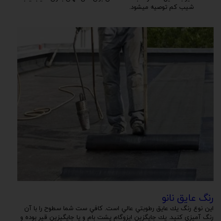
شیب کم توصیه میشود.
رنگ عایق نانو
اين نوع رنگ يك عايق رطوبتي عالي است. كافي ست شما سطوح را با آن
رنگ آميزي كنيد. يك جايگزين ايزوگام پشت بام و يا جايگيزين قير بوده و