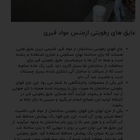
عایق های رطوبتی ازجنس مواد قیری
عای قهای رطوبتی ساختمان از مواد قیر، قدیمی ترین عایق هایی
هستند که برای ساختما نهای مسکونی و تجاری استفاده م یشده
است و همه ما آن ها را میشناسیم. عایق رطوبتی قیر برای
محافظت از ساختمان ها بسیار کاربرد دارد. قیر، یک ماده مخلوط
است که از سیالات با ساختار آلی تشکیل شده، بسیار چسبناك
است و خاصیت ضد آب دارد.
قیر یکی از محصولات پالایشگاهی به شمار می رود. این عای قهای
رطوبتی ساختمان به صورت رول یا پیچیده شده همراه با لای ههایی
از نمد آماده م یشوند. فرآیند آماد هسازی عایق رطوبتی قیر در
کارخانه تولید این مصالح انجام م یگیرد و سپس به بازار ارائه م
یشوند.
یکی از مزی تهای عای قهای رطوبتی ساختمان از مواد قیر، خاصیت
انعطا فپذیر بودن آن است. این عای قها، یک پوشش محافظ ضد
آب کارآمد و با طول عمر بالا را روی بام ساختمان به وجود میآورند. از
این عایق ها می توان حتی بر روی با مهایی که با بتن ساخته شد
هاند نیز به عنوان یک پوشش محافظ استفاده کرد. عایق رطوبتی
قیر به دلیل عملکرد اثبات شده آن برای سق فهای بدون شیب یا با