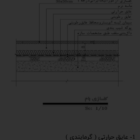
1- عایق حرارتی ( گرمابندی )