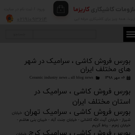
لزومات کاشیکاری
کاریزما
ورود
/
ثبت نام در سایت
۰
حساب کاربری من
۰۲۱۹۱۰۹۳۶۱۴
ریزما
، همه چیز برای کاشیکاری حرفه ایی
تغییر گذر واژه
جستجو
سفارشات
خروج از حساب کاربری
بورس فروش کاشی ، سرامیک در شهر
های مختلف ایران
۰۶ مهر ۱۳۹۸
all blog news
،
Ceramic industry news
بورس فروش کاشی ، سرامیک در
استان مختلف ایران
بورس فروش کاشی ، سرامیک تهران
: خیابان
شیراز - خیابان آیت الله کاشانی - خیابان جنت آباد - خیبان بنی هاشم -
خیابان زمزم - رباط کریم
بورس فروش کاشی ، سرامیک کرج
: خیابان