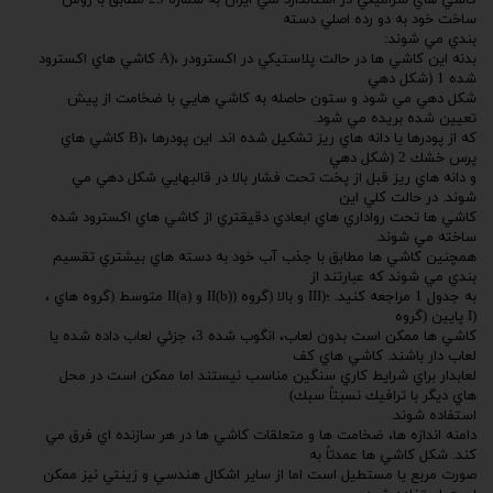
كاشي هاي سراميكي در استاندارد ملي ايران به شماره 25 مطابق با روش
ساخت خود به دو رده اصلي دسته
بندي مي شوند:
بدنه اين كاشي ها در حالت پلاستيكي در اكسترودر ،(A كاشي هاي اكسترود
شده 1 (شكل دهي
شكل دهي مي شود و ستون حاصله به كاشي هايي با ضخامت از پيش
تعيين شده بريده مي شود.
كه از پودرها يا دانه هاي ريز تشكيل شده اند. اين پودرها ،(B كاشي هاي
پرس خشك 2 (شكل دهي
و دانه هاي ريز قبل از پخت تحت فشار بالا در قالبهايي شكل دهي مي
شوند. در حالت كلي اين
كاشي ها تحت رواداري هاي ابعادي دقيقتري از كاشي هاي اكسترود شده
ساخته مي شوند.
همچنين كاشي ها مطابق با جذب آب خود به دسته هاي بيشتري تقسيم
بندي مي شوند كه عبارتند از
به جدول 1 مراجعه كنيد. ؛(III و بالا (گروه (II(b) و II(a) متوسط (گروه هاي ،
(I پايين (گروه
كاشي ها ممكن است بدون لعاب، انگوب شده 3، جزئي لعاب داده شده يا
لعاب دار باشند. كاشي هاي كف
لعابدار براي شرايط كاري سنگين مناسب نيستند اما ممكن است در محل
هاي ديگر با ترافيك نسبتاً سبك)
استفاده شوند.
دامنه اندازه ها، ضخامت ها و متعلقات كاشي ها در هر سازنده اي فرق مي
كند. شكل كاشي ها عمدتاً به
صورت مربع يا مستطيل است اما از ساير اشكال هندسي و زينتي نيز ممكن