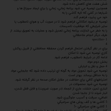
شش هفت هاي كاهش داده شود.
همچنين توصيه مي شود برنامه زماني، زماني را براي ايجاد سوراخ ها و
شيارها در كفي كه لايه كاشي را به
خود مي پذيرد، فراهم كند.
توصيه م يشود امكاناتي فراهم شود تا در صورت آب و هواي نامطلوب يا
ساير شرايطي كه موفقيت تاسيسات
را به خطر مي اندازند، برنامه زماني تعديل شود و عمليات به تعويق بيفتد. از
طرف ديگر انجام ملاحظاتي
1 -specifier
4
براي در نظر گرفتن احتمال فراهم كردن محفظه محافظتي از قبيل روكش
كاري توصيه مي شود تا امكان
ادامه كار در شرايط نامطلوب، فراهم شود
بخش دوم:مواد
4 حمل و نقل و انبارش
توصيه مي شود تحويل مواد به گونه اي ترتيب داده شود كه جابجايي مواد
را به حداقل برساند. بهتر است
احتياطهاي كافي براي حفاظت در مقابل امكان صدمه در نظر گرفته شود.
توصيه مي شود محصولات در
انباري تميز، خشك، عاري از انجماد (در صورت ضرورت) و قابل قفل شدن،
انبار شوند تا از جابجا شدن
اضافي، سرقت و آسيب جلوگيري شود.
5 كاشي ها و كف پوش هاي سراميكي
1 كاشي هاي سراميكي -5