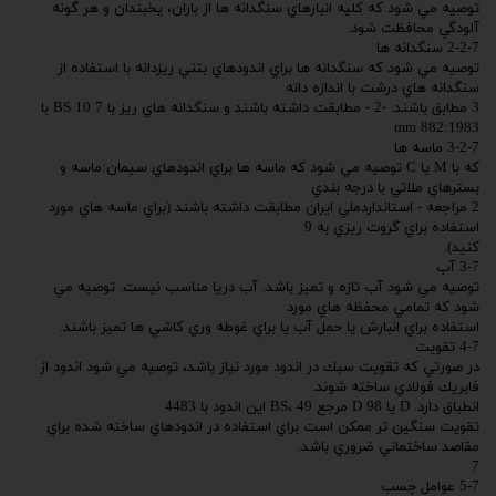
توصيه مي شود كه كليه انبارهاي سنگدانه ها از باران، يخبندان و هر گونه
آلودگي محافظت شود.
2-2-7 سنگدانه ها
توصيه مي شود كه سنگدانه ها براي اندودهاي بتني ريزدانه با استفاده از
سنگدانه هاي درشت با اندازه دانه
3 مطابق باشند. -2 - مطابقت داشته باشند و سنگدانه هاي ريز با 7 BS 10 با
882:1983 mm
3-2-7 ماسه ها
كه با M يا C توصيه مي شود كه ماسه ها براي اندودهاي سيمان:ماسه و
بسترهاي ملاتي با درجه بندي
2 مراجعه - استانداردملي ايران مطابقت داشته باشند (براي ماسه هاي مورد
استفاده براي گروت ريزي به 9
كنيد).
3-7 آب
توصيه مي شود آب تازه و تميز باشد. آب دريا مناسب نيست. توصيه مي
شود كه تمامي محفظه هاي مورد
استفاده براي انبارش يا حمل آب يا براي غوطه وري كاشي ها تميز باشند.
4-7 تقويت
در صورتي كه تقويت سبك در اندود مورد نياز باشد، توصيه مي شود اندود از
فابريك فولادي ساخته شوند.
انطباق دارد. D يا 98 D مرجع 49 ،BS اين اندود با 4483
تقويت سنگين تر ممكن است براي استفاده در اندودهاي ساخته شده براي
مقاصد ساختماني ضروري باشد.
7
5-7 عوامل چسب