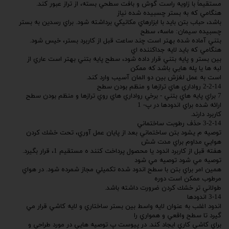
مستقيماً با زاويه راست گوش و بافت سطحي بسته، از تراز عبور كند.
هنگامي كه به بستر چسبيده شده نياز
باشد، حباب بتن بايد با ابزارهاي مكانيكي برداشته شود. براي رسدين به بستر
چسبيده سيمان: ماسه، سطح
بتني آماده شده بهتر است چند ساعت قبل از كاربرد بستر، خيس شود.
هنگامي كه بايد لايه جداكننده اي
بين بستر و پايه بتني قرار داده شود، سطح پايه بتني بهتر است عاري از
لبه ها يا پله هايي باشد كه ممكن
است به عمل لغزش بين دو المان آسيب وارد كند.
2-2-14 رواداري هاي ترازها و منظم بودن سطح
7 براي پايه هاي بتني - برخي رواداري هاي روي ترازها و منظم بودن سطح
ارائه شده براي اندودها در پ- 1
كاربرد دارند.
3-2-14 حذف رطوبت ساختماني
توصيه م يشود بتن ساختماني بعد از پايان عمل آوري، تحت خشك كردن
هوايي مداوم براي مدت شش
هفته قبل از كاربرد اندود يا محصول پرداخت كنند ه مستقيم 1، قرار بگيرد.
توصيه مي شود توصيه مي شود
همين امر براي بتن با سطح اندود شده تكميلي مجاز شمرده شود. در هواي
مرطوب ممكن است دوره
طولاني تر خشك كردن ضرورت داشته باشد.
3-14 اندودها
اندود اغلب به عنوان لايه واسط بين بستر ساختاري و لايه كاشي قرار مي
گيرد تا سطح واقعي و همواري را
براي كاشي كاري ايجاد كند. در پيوست پ توصيه هايي در مورد طراحي و