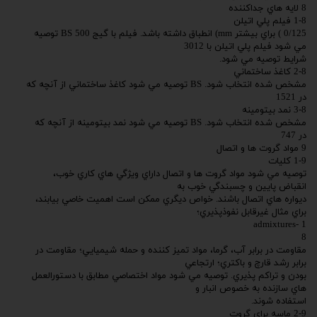
8 لايه هاي جداكننده
1-8 فيلم پلي اتيلن
0/125 ) براي بيشتر mm) انطباق داشته باشد. فيلم با گيج 500 BS توصيه
مي شود فيلم پلي اتيلن با 3012
شرايط توصيه مي شود.
2-8 كاغذ ساختماني
مشخص شده انتخاب شود. BS توصيه مي شود كاغذ ساختماني از آنچه كه
در 1521
3-8 نمد بيتومينه
مشخص شده انتخاب شود. BS توصيه مي شود نمد بيتومينه از آنچه كه
در 747
9 مواد گروت ها و اتصال
1-9 كليات
توصيه مي شود مواد گروت ها و اتصال داراي ويژگي هاي كاري خوب،
انقباض پايين و چسبندگي خوب به
ديواره هاي اتصال باشند. خواص ديگري ممكن است اهميت خاصي بيابند،
براي مثال غيرقابل نفوذپذيري؛
1 -admixtures
8
مقاومت در برابر آب، گرما، مواد تميز كننده و حمله شيميايي؛ مقاومت در
برابر رشد قارچ و باكتري؛ ارتجاعي
بودن و تراكم پذيري. توصيه مي شود مواد اختصاصي مطابق با دستورالعمل
هاي سازنده به خصوص انبار و
استفاده شوند.
2-9 ماسه براي گروت