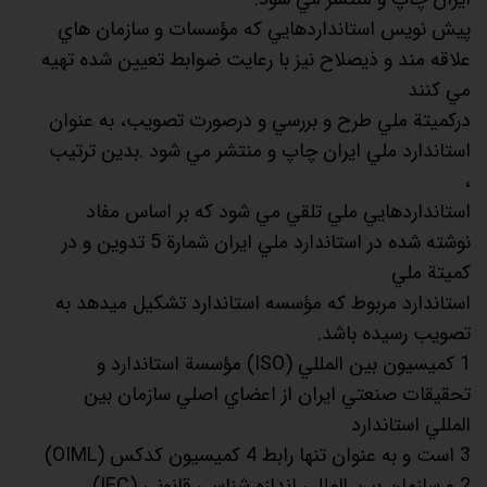
پيش نويس استانداردهايي كه مؤسسات و سازمان هاي
علاقه مند و ذيصلاح نيز با رعايت ضوابط تعيين شده تهيه
مي كنند
دركميتة ملي طرح و بررسي و درصورت تصويب، به عنوان
استاندارد ملي ايران چاپ و منتشر مي شود .بدين ترتيب
،
استانداردهايي ملي تلقي مي شود كه بر اساس مفاد
نوشته شده در استاندارد ملي ايران شمارة 5 تدوين و در
كميتة ملي
استاندارد مربوط كه مؤسسه استاندارد تشكيل ميدهد به
تصويب رسيده باشد.
1 كميسيون بين المللي (ISO) مؤسسة استاندارد و
تحقيقات صنعتي ايران از اعضاي اصلي سازمان بين
المللي استاندارد
3 است و به عنوان تنها رابط 4 كميسيون كدكس (OIML)
2 و سازمان بين المللي اندازه شناسي قانوني (IEC)