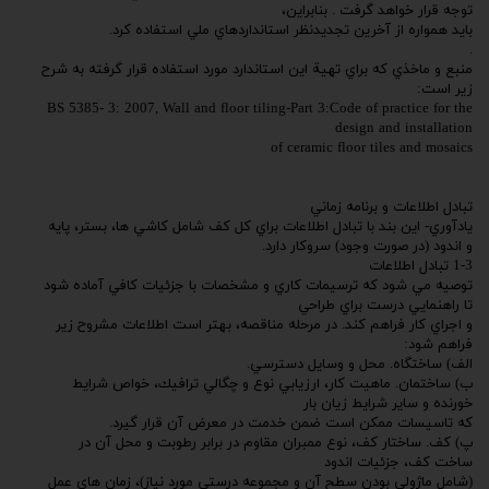
توجه قرار خواهد گرفت . بنابراين،
بايد همواره از آخرين تجديدنظر استانداردهاي ملي استفاده كرد.
.
منبع و ماخذي كه براي تهية اين استاندارد مورد استفاده قرار گرفته به شرح
زير است:
BS 5385- 3: 2007, Wall and floor tiling-Part 3:Code of practice for the
design and installation
of ceramic floor tiles and mosaics
تبادل اطلاعات و برنامه زماني
يادآوري- اين بند با تبادل اطلاعات براي كل كف شامل كاشي ها، بستر، پايه
و اندود (در صورت وجود) سروكار دارد.
1-3 تبادل اطلاعات
توصيه مي شود كه ترسيمات كاري و مشخصات با جزئيات كافي آماده شود
تا راهنمايي درست براي طراحي
و اجراي كار فراهم كند. در مرحله مناقصه، بهتر است اطلاعات مشروح زير
فراهم شود:
الف) ساختگاه. محل و وسايل دسترسي.
ب) ساختمان. ماهيت كار، ارزيابي نوع و چگالي ترافيك، خواص شرايط
خورنده و ساير شرايط زيان بار
كه تاسيسات ممكن است ضمن خدمت در معرض آن قرار گيرد.
پ) كف. ساختار كف، نوع ممبران مقاوم در برابر رطوبت و محل آن در
ساخت كف، جزئيات اندود
(شامل ماژولي بودن سطح آن و مجموعه درستي مورد نياز)، زمان هاي عمل