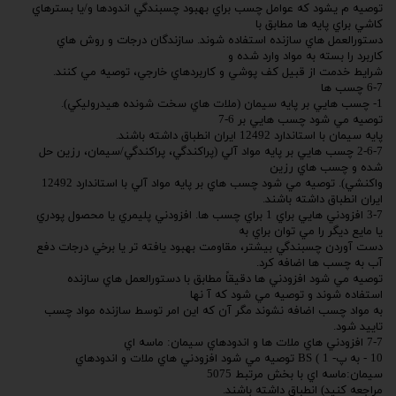
توصيه م يشود كه عوامل چسب براي بهبود چسبندگي اندودها و/يا بسترهاي
كاشي براي پايه ها مطابق با
دستورالعمل هاي سازنده استفاده شوند. سازندگان درجات و روش هاي
كاربرد را بسته به مواد وارد شده و
شرايط خدمت از قبيل كف پوشي و كاربردهاي خارجي، توصيه مي كنند.
6-7 چسب ها
1- چسب هايي بر پايه سيمان (ملات هاي سخت شونده هيدروليكي).
توصيه مي شود چسب هايي بر 6-7
پايه سيمان با استاندارد 12492 ايران انطباق داشته باشند.
2-6-7 چسب هايي بر پايه مواد آلي (پراكندگي، پراكندگي/سيمان، رزين حل
شده و چسب هاي رزين
واكنشي). توصيه مي شود چسب هاي بر پايه مواد آلي با استاندارد 12492
ايران انطباق داشته باشند.
3-7 افزودني هايي براي 1 براي چسب ها. افزودني پليمري يا محصول پودري
يا مايع ديگر را مي توان براي به
دست آوردن چسبندگي بيشتر، مقاومت بهبود يافته تر يا برخي درجات دفع
آب به چسب ها اضافه كرد.
توصيه مي شود افزودني ها دقيقاً مطابق با دستورالعمل هاي سازنده
استفاده شوند و توصيه مي شود كه آ نها
به مواد چسب اضافه نشوند مگر آن كه اين امر توسط سازنده مواد چسب
تاييد شود.
7-7 افزودني هاي ملات ها و اندودهاي سيمان: ماسه اي
10 - به پ- 1 ) BS توصيه مي شود افزودني هاي ملات و اندودهاي
سيمان:ماسه اي با بخش مرتبط 5075
مراجعه كنيد) انطباق داشته باشند.