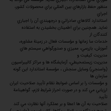
منظور حفظ بازارهاي بين المللي براي محصولات كشور،
اجراي
استاندارد كالاهاي صادراتي و درجهبندي آن را اجباري
نمايد. همچنين براي اطمينان بخشيدن به استفاده
كنندگان از
خدمات سا زمانها و مؤسسات فعال در زمينة مشاوره،
آموزش، بازرسي، مميزي و صدورگواهي سيستم هاي
مديريت كيفيت و
مديريت زيستمحيطي، آزمايشگاه ها و مراكز كاليبراسيون
(واسنجي) وسايل سنجش ، مؤسسة استاندارد اين گونه
سازمان ها
و مؤسسات را بر اساس ضوابط نظام تأييد صلاحيت ايران
ارزيابي مي كند و در صورت احراز شرايط لازم، گواهينامة
تأييد
صلاحيت به آن ها اعطا و بر عملكرد آنها نظارت مي كند
.ترويج دستگاه بين المللي يكاها، كاليبراسيون (واسنجي )