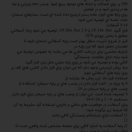
300 بر روي اتصالات و تخته هاي موجود پيچ شود. چسب mm پاييني و لبه
ها درزبندي شود و در فواصل
روي پايه هاي الوار، ماده بستر ترجيح داده شده اي است. بسترهاي سيمان:
ملات ماسه اي توصيه نمي شود.
5-14 آسفالت
قرار گيرد. CP 144: Part يا 4 CP 204: Part 2: توصيه مي شود پايه آسفالتي
مطابق با بخش چهارم 1970
قبل از شروع تثبيت سفال بهتر است پايه آسفالتي امتحان شود تا
اطمينان حاصل شود كه اين پايه در
شرايط مناسبي براي دريافت كاشي ها مي باشد؛ به خصوص توصيه مي
شود پايه داراي مقاومت چسبندگي
كافي بوده و توصيه مي شود بر روي پايه صلبي مثل بتن قرار گيرد.
سه روش ترجيحي وجود دارد كه مي توان براي قرار دادن كاشي هاي كف بر
روي پايه هاي آسفالتي مورد
استفاده قرار داد. اين روش ها عبارتند از:
4 به ويژه در - الف) قرار دادن در چسب هاي بر پايه سيمان: استفاده از
چسب هاي بر پايه سيمان در 24
3 توصيف شده است. مي توان از چسب هاي بر پايه سيمان براي قرار دادن
مستقيم -4 - 2 و 24 -4-24
براي آسفالت در موقعيت هاي داخلي و خارجي استفاده كرد مشروط به آن
كه شرايط زير برآورده شود:
1) آسفالت داراي استحكام چسبندگي كافي باشد.
13
2) پايه آسفالت به اندازه كافي براي صفحه مشخص شده واقعي است تا
امكان ثابت شدن با چسب را در