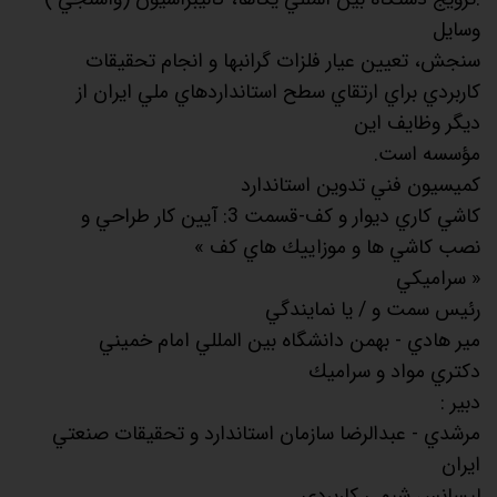
وسايل
سنجش، تعيين عيار فلزات گرانبها و انجام تحقيقات
كاربردي براي ارتقاي سطح استانداردهاي ملي ايران از
ديگر وظايف اين
مؤسسه است.
كميسيون فني تدوين استاندارد
كاشي كاري ديوار و كف-قسمت 3: آيين كار طراحي و
نصب كاشي ها و موزاييك هاي كف »
« سراميكي
رئيس سمت و / يا نمايندگي
مير هادي - بهمن دانشگاه بين المللي امام خميني
دكتري مواد و سراميك
دبير :
مرشدي - عبدالرضا سازمان استاندارد و تحقيقات صنعتي
ايران
ليسانس شيمي كاربردي