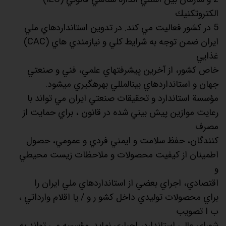
الكتروتكنيك
5 در كشور فعاليت مي كند. در تدوين استانداردهاي ملي
ايران ضمن توجه به شرايط كلي و نيازمندي هاي (CAC)
غذايي
خاص كشور، از آخرين پيشرفتهاي علمي، فني و صنعتي
جهان و استانداردهاي بينالمللي بهرهگيري ميشود.
مؤسسة استاندارد و تحقيقات صنعتي ايران مي تواند با
رعايت موازين پيش بيني شده در قانون ، براي حمايت از
مصرف
كنندگان، حفظ سلامت و ايمني فردي و عمومي، حصول
اطمينان از كيفيت محصولات و ملاحظات زيست محيطي
و
اقتصادي، اجراي بعضي از استانداردهاي ملي ايران را
براي محصولات توليدي داخل كشو ر و / يا اقلام وارداتي ،
ب ا تصويب
شوراي عالي استاندارد، اجباري نمايد. مؤسسه مي تواند به