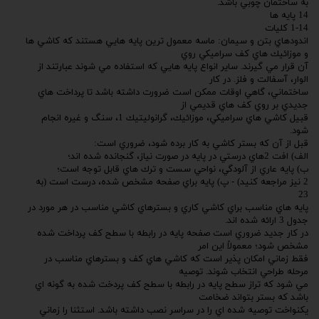
به ساختمان چوبي باشد.
14 پايه ها
1-14 كليات
اندودهاي بتن و سيمان: ماسه معمول ترين پايه هايي هستند كه كاشي ها
و موزائيك هاي كف سراميكي روي
آن قرار مي گيرند. ساير انواع پايه هايي كه استفاده مي شوند عبارتند از
الوار، آسفالت و فلز. در كار
ساختماني، گاهي اوقات ممكن است ضرورت داشته باشد تا پرداخت هاي
جديدي بر روي كف هاي قديمي از
قبيل كاشي هاي سراميكي، موزائيك، گرانوليتيك 1، سنگ و غيره انجام
شود.
قبل از آن كه بستر كاشي به كار برده شود، ضروري است:
الف) افت 2هاي درستي در پايه در صورت نياز، گنجانده شده اند؛
ب) پايه عاري از آلودگي، نواحي سست و ترك هاي قابل توجه است؛
2 نيز مراجعه كنيد) - پ) پايه براي صفحه مشخص شده، درست است (به
23
پايه هاي مناسب براي كاشي كاري و بسترهاي كاشي مناسب در هر مورد در
جدول 3 ارائه شده اند.
در كار جديد ضروري است صفحه پايه در رابطه با سطح كف پرداخت شده
مشخص شود؛ معمولاً اين امر
فقط زماني امكان پذير است كه كاشي هاي كف و بسترهاي مناسب در
مرحله طراحي انتخاب شوند. توصيه
مي شود كه تراز سطح پايه در رابطه با سطح كف پردخت شده به گونه اي
باشد كه بستر بتواند ضخامت
يكنواخت توصيه شده اي را در سراسر نصب داشته باشد. استثنا را زماني