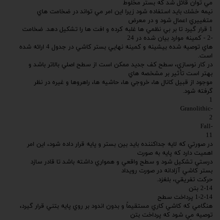
مي توان قائل شد كه بستر مخلوط
نيمه خشك بايد استفاده شود زيرا اين امر مي تواند در ضخامت هاي
متغييري اعمال شود و در معرض
1 قرار گيرد تا بر بي نظمي ها غلبه كرده و افت ها را تشكيل دهد. ضخامت
-2 - كمينه موارد بيان شده در 24
هاي توصيه شده بيشينه و كمينه نهايي بستر كاشي در جدول 4 ارائه شده
است.
در كار نوسازي، سطح كف جديد ممكن است از سطح اصلي بالاتر باشد و
بهتر است تأثير بر مشخصه هاي
موجود از قبيل كانال ها، خروجي ها، حاشيه ها، راهروها و غيره در نظر
گرفته شود.
1
-Granolithic
2
-Fall
11
در صورتي كه لايه جداكننده بايد بين بستر و پايه قرار داده شود، اين امر
اهميت دارد كه پايه به صورت
درستي تشكيل شود و سطح واقعي و همواري داشته باشد تا قادر سازد
بستر كاشي آزادانه در صورت رويداد
حركت تفريقي، بلغزد.
2-14 بتن
1-2-14 پرداخت سطح
هنگامي كه كاشي كاري مستقيماً و بدون اندود بر روي پايه بتني قرار گيرد،
توصيه مي شود كه پرداخت بتن