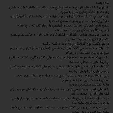
شده باشد.
يادآوري 2-كف هاي الواري ساختمان هاي خراب اغلب به خاطر تبخير سطحي
رطوبت به مدت چندين سال به صورت
رضايتبخشي كار كرده اند. اگر اين امر با قرار دادن پوشش تقريباً نفوذناپذير
جلوگيري شود، محتوي رطوبت ممكن است به
سطح بالاي خطرناكي افزايش يابد و شرايطي را ايجاد كند كه براي حمله
قارچي مثلاً پوسيدگي چوب، مناسب باشد.
توصيه مي شود طراحي، انقباض خشك كردن اوليه الوار و حركت هاي بعدي
ناشي از تغييرات رطوبت فصلي را
در نظر بگيرد. نوع گرمايش را به خاطر داشته باشيد.
300 باشند. توصيه مي شود mm توصيه مي شود پايه هاي الوار جديد داراي
ميخ هاي بين اتصالات را در مراكز
15 پيچ شده به هر mm سطح فراهم شده براي كاش يكاري، تخته سه لايي
از درجه عالي با حداقل ضخامت
300 باشد. توصيه مي شود سطح پاييني و لبه هاي تخته سه mm دو اتصال
و ميخ هايي در فواصل بيشينه
لايي در مقابل ورود رطوبت قبل از پيچ شدن درزبندي شوند. بهتر است
تمامي اتصالات بين تخته ها با ميخ
ها يا اتصالات پشتيباني شوند.
پايه هاي الوار موجود را مي توان بعد از برطرف كردن تخته هاي موجود براي
كف هاي الواري جديد، در نظر
گرفت. از طرف ديگر، براي كف هاي با مساحت كم، صلبيت مورد نياز را مي
توان با ثابت كردن تخته سه
لايي با درجه عالي بر روي تخته هاي موجود به دست آورد. توصيه مي شود
تخته سه لايي بر روي سطح