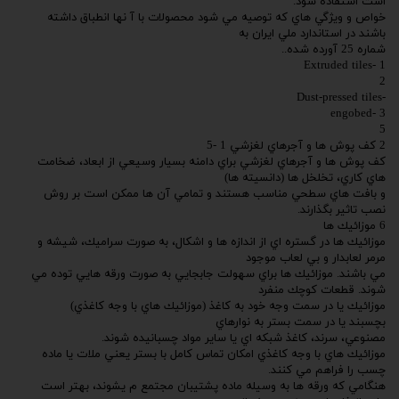
است استفاده شود.
خواص و ويژگي هاي كه توصيه مي شود محصولات با آ نها انطباق داشته
باشند در استاندارد ملي ايران به
شماره 25 آورده شده..
1 -Extruded tiles
2
-Dust-pressed tiles
3 -engobed
5
2 كف پوش ها و آجرهاي لغزشي 1 -5
كف پوش ها و آجرهاي لغزشي براي دامنه بسيار وسيعي از ابعاد، ضخامت
هاي كاري، تخلخل ها (دانسيته ها)
و بافت هاي سطحي مناسب هستند و تمامي آن ها ممكن است بر روش
نصب تاثير بگذارند.
6 موزائيك ها
موزائيك ها در گستره اي از اندازه ها و اشكال، به صورت سراميك، شيشه و
مرمر لعابدار و بي لعاب موجود
مي باشند. موزائيك ها براي سهولت جابجايي به صورت ورقه هايي توده مي
شوند. قطعات كوچك منفرد
موزائيك يا در سمت وجه خود به كاغذ (موزائيك هاي با وجه كاغذي)
بچسبند يا در سمت بستر به نوارهاي
مصنوعي، سرند، كاغذ شبكه اي يا ساير مواد چسبانيده شوند.
موزائيك هاي با وجه كاغذي امكان تماس كامل با بستر يعني ملات يا ماده
چسب را فراهم مي كنند.
هنگامي كه ورقه ها به وسيله ماده پشتيبان مجتمع م يشوند، بهتر است