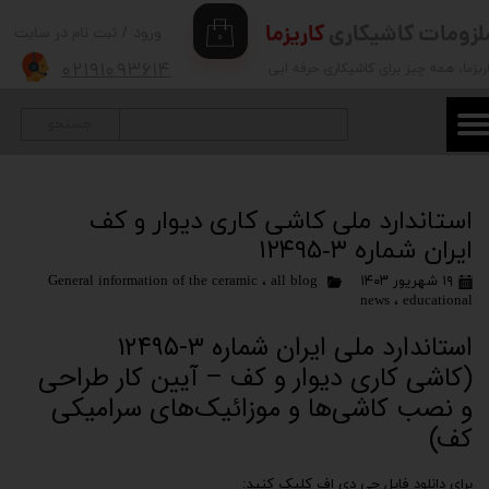
لزومات کاشیکاری
کاریزما
ورود
/
ثبت نام در سایت
۰
حساب کاربری من
۰۲۱۹۱۰۹۳۶۱۴
ریزما
، همه چیز برای کاشیکاری حرفه ایی
تغییر گذر واژه
جستجو
سفارشات
خروج از حساب کاربری
استاندارد ملی کاشی کاری دیوار و کف
ایران شماره ۳-۱۲۴۹۵
۱۹ شهریور ۱۴۰۳
all blog
،
General information of the ceramic
news
،
educational
استاندارد ملی ایران شماره ۳-۱۲۴۹۵
(کاشی کاری دیوار و کف – آیین کار طراحی
و نصب کاشی‌ها و موزائیک‌های سرامیکی
کف)
برای دانلود فایل چی دی اف کلیک کنید: