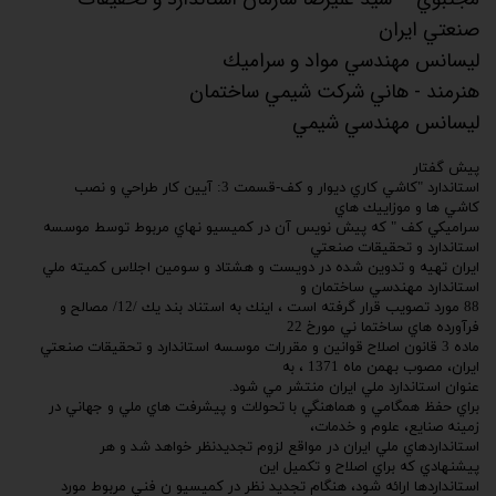
صنعتي ايران
ليسانس مهندسي مواد و سراميك
هنرمند - هاني شركت شيمي ساختمان
ليسانس مهندسي شيمي
پيش گفتار
استاندارد "كاشي كاري ديوار و كف-قسمت 3: آيين كار طراحي و نصب
كاشي ها و موزاييك هاي
سراميكي كف " كه پيش نويس آن در كميسيو نهاي مربوط توسط موسسه
استاندارد و تحقيقات صنعتي
ايران تهيه و تدوين شده در دويست و هشتاد و سومين اجلاس كميته ملي
استاندارد مهندسي ساختمان و
88 مورد تصويب قرار گرفته است ، اينك به استناد بند يك /12/ مصالح و
فرآورده هاي ساختما ني مورخ 22
ماده 3 قانون اصلاح قوانين و مقررات موسسه استاندارد و تحقيقات صنعتي
ايران، مصوب بهمن ماه 1371 ، به
عنوان استاندارد ملي ايران منتشر مي شود.
براي حفظ همگامي و هماهنگي با تحولات و پيشرفت هاي ملي و جهاني در
زمينه صنايع، علوم و خدمات،
استانداردهاي ملي ايران در مواقع لزوم تجديدنظر خواهد شد و هر
پيشنهادي كه براي اصلاح و تكميل اين
استانداردها ارائه شود، هنگام تجديد نظر در كميسيو ن فني مربوط مورد