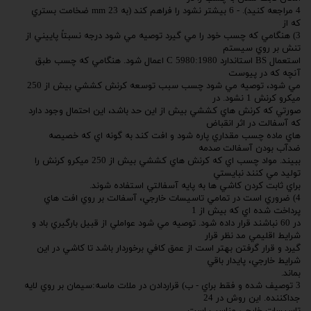
4 مراجعه كنيد). - 6 بيشتر نشود را فراهم كند (به 23 mm ضخامت بستري
كه از
3) هنگامي كه چسب خود را مي گيرد توصيه مي شود درجه نسبتاً پاييني از
تنش بر روي سيستم
استعمال BS استاندارد 5980:1980 C اعمال شود. هنگامي كه چسب طبق
آنچه كه در پيوست
مي شود، توصيه مي شود چسب سبب توسعه كرنش كششي بيش از 250
ميكرو كرنش 1 نشود. در
صورتي كه كرنش هاي كششي بيش از اين حد باشد، اين احتمال وجود دارد
كه آسفالت در اثر انقباض
هاي ماده چسب مقداري پاره شود و افت كند به گونه اي كه خصيصه
ضدآب بودن آسفالت صدمه
ببيند. مواد چسب اي كه كرنش هاي كششي بيش از 250 ميكرو كرنش را
توليد مي كنند نبايستي
براي ثابت كردن كاشي ها به پايه آسفالتي استفاده شوند.
4) ضروري است در تمامي تاسيسات خارجي، آسفالت بر روي افت هاي
پرداخت شده اي كه بيش از 1
در 60 نباشند قرار داده شود. توصيه مي شود عواملي از قبيل بارگيري باد و
شرايط اقليمي مد نظر قرار
گيرد و قرار گرفتن بهتر است از عمق كافي برخوردار باشد تا كاشي در اين
شرايط خارجي، پايدار باقي
بماند.
3 توصيف شده و فقط براي - ب) قراردادن در ملات ماسه:سيمان بر روي لايه
جداكننده. اين روش در 24