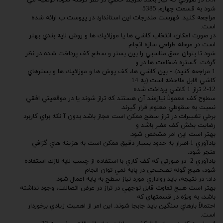
،BS در صورتي كه نياز باشد شرايط خاصي در نظر گرفته شود، توصيه مي
شود به قسمت چهارم 5385
مراجعه كنيد. فهرست مندرجات اين استاندارد در پيوست ب ارائه شده
است.
در صورت امكان، انتخاب كاشي ها يا موزائيك ها و روش لايه بندي بهتر
است در مرحله طراحي سازه انجام
شود تا بتوان عمق مناسبي را بين بستر و سطح كف پرداخت شده در نظر
گرفت. گستره ضخامت ها در و
1 مراجعه كنيد). - بين كاشي ها، كف پوش ها و موزائيك ها و بسترهاي
كاشي قابل ملاحظه است (به 14
2-12 تراز 1 كاشي پرداخت شده
سطوح كف معمولاً نيازمند آن هستند كه تراز شوند يا در موقعيتي افقي
نسبت به سقوطي معلوم قرار گيرند.
برخي تغييرات در تراز سطح ممكن است مجاز باشد بدون آ نكه براي كاربرد
رضايت بخش كف مضر باشد و
بهتر است اين امر مشخص شود.
يادآوري 1-اصرار به حدود بسيار دقيق ممكن است به هزينه هاي گزافي
منجر شود.
يادآوري 2- در صورتي كه كف كاري با استفاده از چسب لايه نازك استفاده
شود، هيچ گونه تصحيحي در پايه نمي توان انجام
داد؛ در نتيجه، بايد رواداري مورد نياز سطح به پايه اعمال شود.
بهتر است هيچ تفاوت قابل توجهي در تراز در عرض اتصالات، وجود نداشته
باشد، به ويژه در قسمتهاي كه
احتمالاً بارهاي سنگين بايد جابجا شوند. اين امر از اهميت زيادي برخوردار
است.