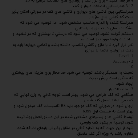
4 مراجعه كنيد. - براي تراز كف و رواداري هاي اتصالات عرضي به 23
3-12 همراستايي اتصالات ديوار و كف
همراستايي بين كاشي هاي ديواري و كاشي هاي كف در صورتي امكان پذير
است كه كاشي هاي ماژولار
همراستا كننده با اندازه مناسب مشخص شود. اما، توصيه مي شود كه
مشكلات عملي در تحقق همراستايي
دستكم گرفته نشود. توصيه مي شود كه درستي 2 بيشتري كه در تنظيم و
ساخت ديوارها مورد نياز است مد
نظر قرار گيرد تا با ماژول كاشي تناسب داشته باشد و تمامي ديوارها بايد به
دقت در زواياي قائمه يا موازي
1 -Level
2 -Accuracy
10
نسبت به همديگر باشند. توصيه مي شود حد مجاز براي هزينه هاي بيشتري
كه ممكن است پيش بيايد،
ايجاد شود.
13 ملاحظات بار
هنگامي كه كف طراحي مي شود، بهتر است توجه كافي به وزن نهايي كه
كف مي تواند تحمل كند شامل
ارجاع شود. در صورتي كه كف موجود بايد BS تاسيسات كف مبذول شود و
بهتر است به قسمت اول 6399
توسط كاشي ها و بسترهاي مشخص شده در اين دستورالعمل پوشانيده
شود، توصيه م يشود كف وارسي
شود از اين جهت كه به اندازه كافي در مقابل پذيرش بارهاي اضافه شده
مقاوم باشد به ويژه اگر كف متعلق