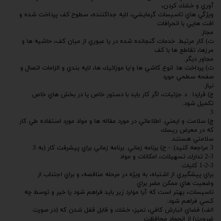
آوري و خشك كردن،
ويژگي هاي تاسيسات گرمايشي، لايه جداكننده، سطوح كف پرداخت شده و
افت هايي با انحرافات
مجاز.
ت) كار مرتبط. خدمات گنجانده شده در يا عبوري از ميان كف، حاشيه ها و
مرزها، تقاطع ها با كف
مجاور ديگر.
ث) پرداخت ها. انوع كاشي ها و/يا موزائيك ها، لايه بندي و الزامات اتصال و
صفحه سطحي مورد
نياز.
ج) قراردا . د جزئيات، اگر كار بايد با دستور خاص يا در بخش هاي خاص
تكميل شود.
3
چ) سلامت و ايمني. اطلاعاتي در مورد مقاله ها و مواد مورد استفاده طي كار
كه در معرض ريسك
سلامتي هستند.
3 مراجعه كنيد). - ح) برنامه زماني. برنامه زماني براي پيشرفت كار (به 3
2-3 تدارك تسهيلات، امكانات و مواد
1-2-3 كليات
براي پيشگيري از اشتباه، به ويژه در مرحله مناقصه، و براي اجتناب از
وضعيت هاي ممكن مضر براي
تاسيسات، بهتر است كه آيا موارد زير بايد فراهم شود يا خير و توسط چه
كسي فراهم شود:
الف) فضاي انبارش كافي، تميز، خشك و قابل قفل شدن كه (در صورت
ضرورت) از انجماد محافظت