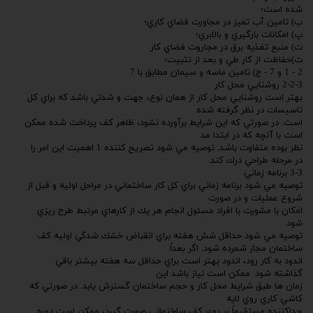
شده است؛
ب) تامين آب تميز در مجاورت فضاي كاري؛
پ) امكانات بارگيري و بالابري؛
ت) منبع تغذيه برق در مجاروت فضاي كار
ث)حفاظت از كار طي و بعد از تثبيت؛
2 - 1 و 7 - ج) تامين ماسه و سيمان مطابق با 7
2-2-3 روشنايي محل كار
بهتر است روشنايي محل كار از همان نوع، جهت و شدتي باشد كه براي كل
تاسيسات در نظر گرفته شده
است. در صورتي كه اين شرايط برآورده نشود، ظاهر كف پرداخت شده ممكن
است با آنچه كه در ابتدا مد
نظر بوده متفاوت باشد. توصيه مي شود تصريح كننده 1 اهميت اين امر را
در مرحله طراحي درك كند.
3-3 برنامه زماني
توصيه مي شود برنامه زماني براي كل كار ساختماني در مراحل اوليه و قبل از
شروع عمليات و در صورت
امكان با مشورت با افراد مسئول انجام هر يك از كارهاي مرتبط طرح ريزي
شود.
توصيه مي شود حداقل شش هفته براي انقباض خشك شدگي اوليه كف
ساختمان مجاز شمرده شود. اگر بعداً
اندود به كار رود، اندود بهتر است براي حداقل سه هفته بيشتر باقي
گذاشته شود. ممكن است نياز باشد اين
زمان ها طبق شرايط محل كار و حجم ساختمان گسترش يابد. در صورتي كه
كاشي كاري روي لايه
جداكننده مستقيماً بر روي كف ساختماني صورت گيرد، ممكن است دوره