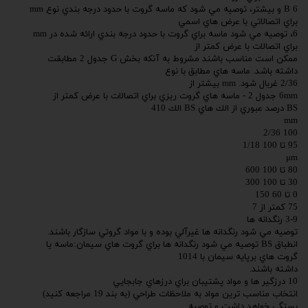
B 6 و بيشتر، توصيه مي شود كه ماسه گروت با حدود درجه بندي نوع mm
براي اتصالاتي با عرض هاي اسمي
6، توصيه مي شود ماسه براي گروت با حدود درجه بندي ارائه شده در mm
براي اتصالات با عرض كمتر از
ممكن است مناسب باشند مشروط به آنكه بخش G جدول 2 مطابقت
داشته باشد. ماسه هاي مطابق با نوع
2/36 غربال شود. mm بيشتر از
6mm جدول 2 - ماسه هاي گروت ريزي براي اتصالات با عرض كمتر از
BS درصد عبوري از الك هاي BS الك 410
mm
100 2/36
95 تا 100 1/18
μm
80 تا 100 600
30 تا 100 300
0 تا 60 150
75 كمتر از 7
3-9 رنگدانه ها
توصيه مي شود رنگدانه ها غيرآلي بوده و با مواد گروتي سازگار باشند.
انطباق BS توصيه مي شود رنگدانه ها براي گروت هاي سيمان:ماسه يا
گروت هاي برپايه سيمان با 1014
داشته باشند.
10 درزگير ها و مواد پشتيبان براي درزهاي جابجايي
انتخاب مناسب ترين مواد به ملاحظات طراحي (به بند 19 مراجعه كنيد)
بستگي خواهد داشت و توصيه