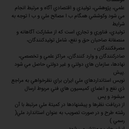
علمي، پژوهشي، توليدي و اقتصادي آگاه و مرتبط انجام
مي شود وكوششي همگام ب ا مصالح ملي و ب ا توجه به
شرايط
توليدي، فناوري و تجاري است كه از مشاركت آگاهانه و
منصفانة صاحبان حق و نفع، شامل توليدكنندگان،
مصرفكنندگان ،
صادركنندگان و وارد كنندگان، مراكز علمي و تخصصي،
نهادها، سازمان هاي دولتي و غير دولتي حاصل مي شود
.پيش
نويس استانداردهاي ملي ايران براي نظرخواهي به مراجع
ذي نفع و اعضاي كميسيون هاي فني مربوط ارسال
ميشود و پس
از دريافت نظرها و پيشنهادها در كميتة ملي مرتبط با آن
رشته طرح و در صورت تصويب به عنوان استاندارد ملي(
رسمي )
ايران چاپ و منتشر مي شود.