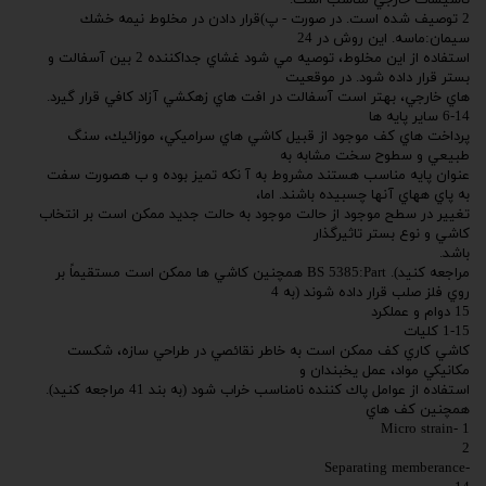
تاسيسات خارجي مناسب است.
2 توصيف شده است. در صورت - پ)قرار دادن در مخلوط نيمه خشك
سيمان:ماسه. اين روش در 24
استفاده از اين مخلوط، توصيه مي شود غشاي جداكننده 2 بين آسفالت و
بستر قرار داده شود. در موقعيت
هاي خارجي، بهتر است آسفالت در افت هاي زهكشي آزاد كافي قرار گيرد.
6-14 ساير پايه ها
پرداخت هاي كف موجود از قبيل كاشي هاي سراميكي، موزائيك، سنگ
طبيعي و سطوح سخت مشابه به
عنوان پايه مناسب هستند مشروط به آ نكه تميز بوده و ب هصورت سفت
به پاي ههاي آنها چسبيده باشند. اما،
تغيير در سطح موجود از حالت موجود به حالت جديد ممكن است بر انتخاب
كاشي و نوع بستر تاثيرگذار
باشد.
مراجعه كنيد). BS 5385:Part همچنين كاشي ها ممكن است مستقيماً بر
روي فلز صلب قرار داده شوند (به 4
15 دوام و عملكرد
1-15 كليات
كاشي كاري كف ممكن است به خاطر نقائصي در طراحي سازه، شكست
مكانيكي مواد، عمل يخبندان و
استفاده از عوامل پاك كننده نامناسب خراب شود (به بند 41 مراجعه كنيد).
همچنين كف هاي
1 -Micro strain
2
-Separating memberance