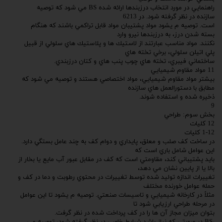
راهنمايي در مورد انتخاب درزبندها ارائه شده BS مي شود كه توصيه
سازنده در نظر گرفته شود. در 6213
است. توصيه م يشود مواد پشتيبان مواد قابل تراكمي باشند كه هنگام
بسته شدن درز، به درزبندها نيرو وارد
نكنند. مواد مناسب عبارتند از لاستيك ها و پلاستيك هاي سلولي از قبيل
پلي اتيلن سلولي، برخي تخته هاي
ساختماني فيبري، تخته هاي چوب پنب هاي و كتان درزبندي.
11 مواد مقاوم شيميايي
بيشتر مواد مقاوم شيميايي، مواد اختصاصي هستند و توصيه مي شود كه
مطابق با دستورالعمل هاي سازنده
ذخيره شده و استفاده شوند.
9
بخش سوم: طراحي
12 كليات
1-12 كليات
در ساخت كف صلب و معلق، پايداري و دوام كف به چند عامل بستگي دارد.
اين عوامل شامل باري است كه
بايد پشتيباني كند، مقاومتي است كه كف در مقابل عبور آب مايع يا بخار از
بالا يا از پايين نشان مي دهد،
تغييرات اندازه توليد شده توسط تغييرات در محتوي رطوبت و دما در كف و
حمله عوامل خورنده مختلف
مثلاً در كارخانه شيميايي و تاسيسات صنعتي. توصيه م يشود تا اين عوامل
در مرحله طراحي ارزيابي شود تا
بتوان ميزان مجاز آن ها را در كف پرداخت شده در نظر گرفت.