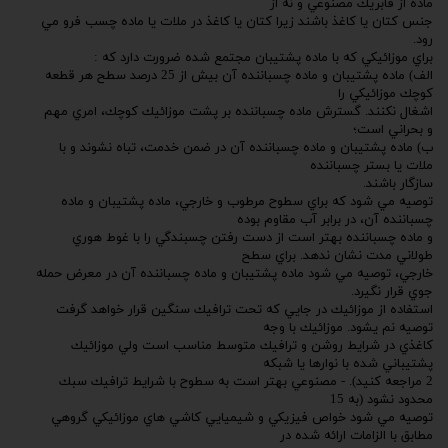
ماده از فابريك مصنوعي و نه از
جنس كتان يا كاغذ باشند زيرا كتان يا كاغذ در ملات يا ماده چسب فرو مي
رود.
براي موزائيكي كه با ماده پشتيبان مجتمع شده ضرورت دارد كه :
الف) ماده پشتيبان و ماده چسباننده آن بيش از 25 درصد سطح هر قطعه
كوچك موزائيكي را
اشغال نكنند. گسترش ماده چسباننده بر پشت موزائيك كوچك، امري مهم
و بحراني است؛
ب) ماده پشتيبان و ماده چسباننده آن در ضمن خدمت، تباه نشوند و با
ملات يا بستر چسباننده
سازگار باشند.
توصيه مي شود كه براي سطوح مرطوب و خارجي، ماده پشتيبان و ماده
چسباننده آن، در برابر آب مقاوم بوده
و ماده چسباننده بهتر است از دست رفتن چسبندگي را با غوط هوري
طولاني مدت نشان ندهد. براي سطح
خارجي، توصيه مي شود ماده پشتيبان و ماده چسباننده آن در معرض حمله
جوي قرار نگيرد.
استفاده از موزائيك در جايي كه تحت ترافيك سنگين قرار خواهد گرفت
توصيه نم يشود. موزائيك با وجه
كاغذي در شرايط روشن و ترافيك متوسط مناسب است ولي موزائيك
پشتيباني شده با نوارها يا شبكه
2 مراجعه كنيد). - مصنوعي بهتر است به سطوح با شرايط ترافيك سبك
محدود نشود (به 15
توصيه مي شود خواص فيزيكي و شيميايي كاشي هاي موزائيكي گروهي
مطابق با الزامات ارائه شده در