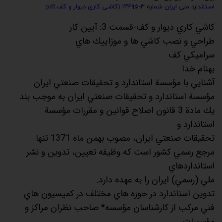
استاندارد ملی ایران شماره ۳-۱۲۴۹۵ (کاشی کاری دیوار و کف.pdf
كاشي كاري ديوار و كف-قسمت 3: آيين كار
طراحي و نصب كاشي ها و موزاييك هاي
سراميكي كف
بهنام خدا
آشنايي با مؤسسة استاندارد و تحقيقات صنعتي ايران
مؤسسة استاندارد و تحقيقات صنعتي ايران به موجب بند
يك مادة 3 قانون اصلاح قوانين و مقررات مؤسسة
استاندارد و
تحقيقات صنعتي ايران، مصوب بهمن ماه 1371 تنها
مرجع رسمي كشور است كه وظيفه تعيين، تدوين و نشر
استانداردهاي
ملي (رسمي) ايران را به عهده دارد.
تدوين استاندارد در حوزه هاي مختلف در كميسيون هاي
فني مركب از كارشناسان مؤسسه* صاحب نظران مراكز و
مؤسسات