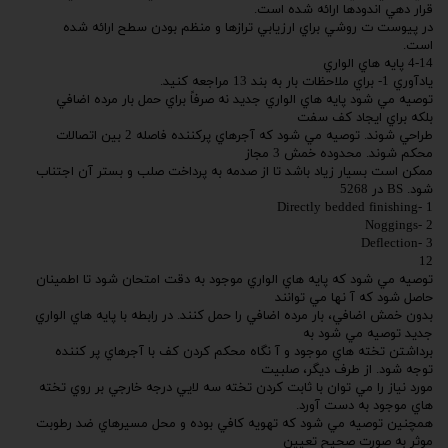
قرار دهي اندودها ارائه شده است.
در پيوست ت روشي براي ارزيابي ترازها و منظم بودن سطح ارائه شده
است.
4-14 پايه هاي الواري
يادآوري 1- براي ملاحظات بار به بند 13 مراجعه كنيد.
توصيه مي شود پايه هاي الواري جديد نه صرفاً براي حمل بار مرده اضافي
بلكه براي ايجاد كف سفت
طراحي شوند. توصيه مي شود كه آجرهاي پركننده فاصله 2 بين اتصالات
محكم شوند. محدوده خمش 3 مجاز
ممكن است بسيار زياد باشد تا از صدمه به پرداخت صلب و بستر آن اجتناب
شود. BS در 5268
1 -Directly bedded finishing
2 -Noggings
3 -Deflection
12
توصيه مي شود كه پايه هاي الواري موجود به دقت امتحان شود تا اطمينان
حاصل شود كه آ نها مي توانند
بدون خمش اضافي، بار مرده اضافي را حمل كنند. در رابطه با پايه هاي الواري
جديد توصيه مي شود به
برداشتن تخته هاي موجود و آ نگاه محكم كردن كف با آجرهاي پر كننده
توجه شود. از طرف ديگر، صلبيت
مورد نياز را مي توان با ثابت كردن تخته سه لايي درجه خارجي بر روي تخته
هاي موجود به دست آورد.
همچنين توصيه مي شود كه تهويه كافي بوده و محل مسيرهاي ضد رطوبت
موثر به صورت صحيح تعيين