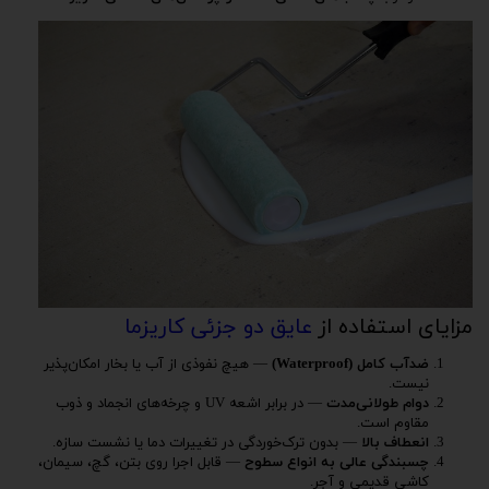
مزایای استفاده از
عایق دو جزئی کاریزما
ضدآب کامل (Waterproof)
— هیچ نفوذی از آب یا بخار امکان‌پذیر
نیست.
دوام طولانی‌مدت
— در برابر اشعه UV و چرخه‌های انجماد و ذوب
مقاوم است.
انعطاف بالا
— بدون ترک‌خوردگی در تغییرات دما یا نشست سازه.
چسبندگی عالی به انواع سطوح
— قابل اجرا روی بتن، گچ، سیمان،
کاشی قدیمی و آجر.