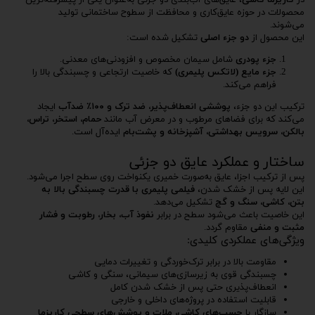
در
کاریزما کاشی
، عایق‌های آب‌بندی دو جزئی به‌عنوان یکی از پیشرفته‌ترین
محصولات در حوزه عایق‌کاری و محافظت از سطوح ساختمانی تولید
می‌شوند.
این محصول از
دو جزء اصلی
تشکیل شده است:
جزء پودری
شامل سیمان مخصوص و افزودنی‌های معدنی.
جزء مایع (لاتکس پلیمری)
که خاصیت ارتجاعی و چسبندگی بالا را
فراهم می‌کند.
ترکیب این دو جزء،
پوششی انعطاف‌پذیر، ضد ترک و ۱۰۰٪ ضدآب
ایجاد
می‌کند که برای فضاهای مرطوب و در معرض آب مانند
حمام، استخر، تراس،
بالکن، سرویس بهداشتی، آشپزخانه و پشت‌بام
ایده‌آل است.
ساختار و عملکرد عایق دو جزئی
پس از ترکیب اجزا، عایق به‌صورت خمیری یکنواخت روی سطح اجرا می‌شود.
این لایه پس از خشک شدن،
فیلمی پلیمری با قدرت چسبندگی بالا به
بتن، کاشی، سنگ و گچ
تشکیل می‌دهد.
این خاصیت باعث می‌شود سطح در برابر
نفوذ آب، بخار، رطوبت و فشار
مثبت و منفی
مقاوم گردد.
ویژگی‌های عملکردی کلیدی:
مقاومت بالا در برابر ترک‌خوردگی و تغییرات دمایی
چسبندگی قوی به زیرسازی‌های سیمانی، سنگی و کاشی
انعطاف‌پذیری حتی پس از خشک شدن کامل
قابلیت استفاده در پروژه‌های داخلی و خارجی
سازگار با
چسب‌های کاشی، ملات و پوشش‌های سطحی کاریزما