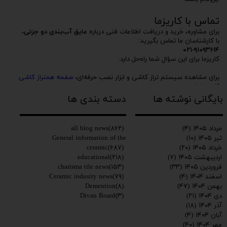
تماس با کاریزما
برای مشاوره، خرید و دریافت اطلاعات فنی درباره
عایق آب‌بندی دو جزئی
،
با کارشناسان ما تماس بگیرید:
۰۲۱-۹۱۰۹۳۶۱۴
کاریزما برای این سؤال شما راه‌حل دارد.
برای مشاهده سیستم تراز کاشی و ابزار نصب حرفه‌ای،
صفحه همتراز کاشی
کاریزما
را ببینید.
بایگانی نوشته ها
دسته بندی ها
چسب کاشی پرسلان حرفه‌ای | کاریزما کاشی
کلیپس و گوه تراز کاشی | کاریزما کاشی
ابزار نصب اسلب و کاشی | کاریزما کاشی
all blog news
(۸۶۲)
مرداد ۱۴۰۵
(۴)
General information of the
تیر ۱۴۰۵
(۱۰)
ceramic
(۶۸۷)
خرداد ۱۴۰۵
(۲۰)
educational
(۲۱۸)
اردیبهشت ۱۴۰۵
(۷)
charisma tile news
(۱۵۳)
فروردین ۱۴۰۵
(۳۳)
Ceramic industry news
(۷۹)
اسفند ۱۴۰۴
(۴)
Demention
(۸)
بهمن ۱۴۰۴
(۴۷)
Divan Board
(۳)
دی ۱۴۰۴
(۲۱)
آذر ۱۴۰۴
(۱۸)
آبان ۱۴۰۴
(۴)
مهر ۱۴۰۴
(۴۰)