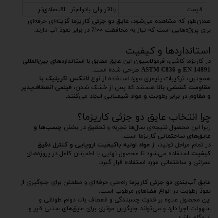
قیمت
بالاتر ولی بادوام‌تر
اقتصادی‌تر
همان‌طور که مشاهده می‌شود،
عایق دو جزئی کاریزما
گزینه‌ای حرفه‌ای
برای پروژه‌هایی است که نیاز به محافظت ۱۰۰٪ در برابر نفوذ آب دارند.
استانداردها و کیفیت
در کاریزما کاشی، فرمولاسیون این عایق مطابق با
استانداردهای بین‌المللی
EN 14891 و ASTM C836
طراحی شده است.
همچنین، ترکیبات پلیمری مورد استفاده از نوع
لاتکس اکریلیک با
مقاومت کششی بالا
هستند که پس از خشک شدن،
فیلمی انعطاف‌پذیر
و مقاوم در برابر رطوبت و مواد شیمیایی
ایجاد می‌کنند.
چرا انتخاب عایق دو جزئی کاریزما؟
زیرا این محصول نتیجه‌ی سال‌ها تجربه و تحقیق در بخش
چسب‌ها و
عایق‌های ساختمانی
کاریزما است.
در تمام مراحل تولید، از
مواد اولیه باکیفیت اروپایی و کنترل دقیق
کیفیت
استفاده می‌شود تا محصول نهایی با اطمینان کامل در پروژه‌های
عمرانی و ساختمانی مورد استفاده قرار گیرد.
عایق آب‌بندی دو جزئی کاریزما
راه‌حلی حرفه‌ای و مطمئن برای جلوگیری از
نفوذ رطوبت در انواع فضاهای مرطوب است.
این محصول علاوه بر قدرت چسبندگی و انعطاف بالا، دوام طولانی و
سهولت اجرا دارد و می‌تواند جایگزین مؤثری برای عایق‌های سنتی قیر و
ایزوگام باشد.