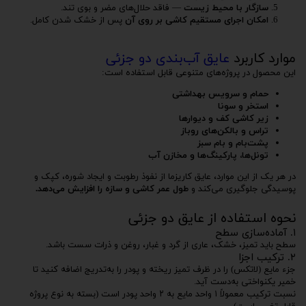
سازگار با محیط زیست
— فاقد حلال‌های مضر و بوی تند.
امکان اجرای مستقیم کاشی بر روی آن
پس از خشک شدن کامل.
موارد کاربرد
عایق آب‌بندی دو جزئی
این محصول در پروژه‌های متنوعی قابل استفاده است:
حمام و سرویس بهداشتی
استخر و سونا
زیر کاشی کف و دیوارها
تراس و بالکن‌های روباز
پشت‌بام و بام سبز
تونل‌ها، پارکینگ‌ها و مخازن آب
در هر یک از این موارد، عایق کاریزما از نفوذ رطوبت و ایجاد شوره، کپک و
پوسیدگی جلوگیری می‌کند و
طول عمر کاشی و سازه را افزایش می‌دهد.
نحوه استفاده از عایق دو جزئی
۱. آماده‌سازی سطح
سطح باید تمیز، خشک، عاری از گرد و غبار، روغن و ذرات سست باشد.
۲. ترکیب اجزا
جزء مایع (لاتکس) را در ظرف تمیز ریخته و پودر را به‌تدریج اضافه کنید تا
خمیر یکنواختی به‌دست آید.
نسبت ترکیب معمولاً ۱ واحد مایع به ۲ واحد پودر است (بسته به نوع پروژه