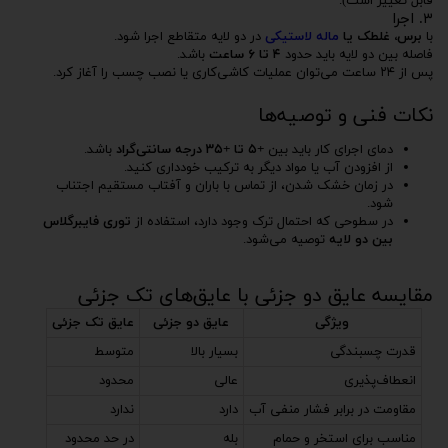
قابل تغییر است).
۳. اجرا
با
برس، غلطک یا
ماله لاستیکی
در دو لایه متقاطع اجرا شود.
فاصله بین دو لایه باید حدود
۴ تا ۶ ساعت
باشد.
پس از ۲۴ ساعت می‌توان عملیات کاشی‌کاری یا نصب چسب را آغاز کرد.
نکات فنی و توصیه‌ها
دمای اجرای کار باید بین
+۵ تا +۳۵ درجه سانتی‌گراد
باشد.
از افزودن آب یا مواد دیگر به ترکیب خودداری کنید.
در زمان خشک شدن، از تماس با باران و آفتاب مستقیم اجتناب
شود.
در سطوحی که احتمال ترک وجود دارد، استفاده از
توری فایبرگلاس
بین دو لایه
توصیه می‌شود.
مقایسه عایق دو جزئی با عایق‌های تک جزئی
ویژگی
عایق دو جزئی
عایق تک جزئی
قدرت چسبندگی
بسیار بالا
متوسط
انعطاف‌پذیری
عالی
محدود
مقاومت در برابر فشار منفی آب
دارد
ندارد
مناسب برای استخر و حمام
بله
در حد محدود