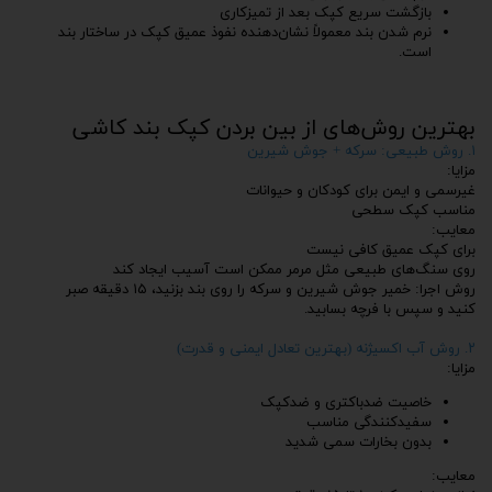
بازگشت سریع کپک بعد از تمیزکاری
نرم شدن بند معمولاً نشان‌دهنده نفوذ عمیق کپک در ساختار بند
است.
بهترین روش‌های از بین بردن کپک بند کاشی
۱. روش طبیعی: سرکه + جوش شیرین
مزایا:
غیرسمی و ایمن برای کودکان و حیوانات
مناسب کپک سطحی
معایب:
برای کپک عمیق کافی نیست
روی سنگ‌های طبیعی مثل مرمر ممکن است آسیب ایجاد کند
روش اجرا: خمیر جوش شیرین و سرکه را روی بند بزنید، ۱۵ دقیقه صبر
کنید و سپس با فرچه بسابید.
۲. روش آب اکسیژنه (بهترین تعادل ایمنی و قدرت)
مزایا:
خاصیت ضدباکتری و ضدکپک
سفیدکنندگی مناسب
بدون بخارات سمی شدید
معایب: