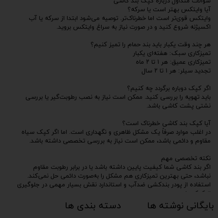
سوالات متداول درباره کپک بند کاشی
آیا وایتکس بهتر است یا سرکه؟
وایتکس قوی‌تر است اما خطرناک‌تر. توصیه می‌شود ابتدا از سرکه یا آب
اکسیژنه شروع کنید و در صورت نیاز به سراغ وایتکس بروید.
هر چند وقت یکبار باید بند حمام را تمیز کنیم؟
تمیزکاری سبک: هفته‌ای یکبار
تمیزکاری عمیق: هر ۱ تا ۲ ماه
تجدید سیلر: هر ۱ تا ۲ سال
اگر کپک دوباره برگردد چه کنیم؟
باید تهویه را بررسی کنید. ممکن است نیاز به نصب رطوبت‌گیر یا بررسی
نشتی پشت کاشی باشد.
آیا کپک بند کاشی خطرناک است؟
در اغلب موارد صرفاً یک مشکل ظاهری و نگهداری است. اما اگر کپک سیاه
مقاوم و دائمی باشد، ممکن است نیاز به بررسی تخصصی داشته باشد.
نکته تخصصی مهم
اگر بند کاشی شما کیفیت پایین داشته باشد یا در برابر رطوبت مقاوم
نباشد، حتی بهترین تمیزکاری هم مشکل را به‌صورت دائمی حل نمی‌کند.
استفاده از پودر بندکشی ضدآب و استاندارد نقش بسیار مهمی در جلوگیری
از کپک دارد.
بایگانی نوشته ها
دسته بندی ها
کاریزما برای این سوال شما راه حل دارد.