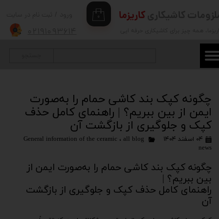
لزومات کاشیکاری
کاریزما
ورود
/
ثبت نام در سایت
۰
حساب کاربری من
۰۲۱۹۱۰۹۳۶۱۴
ریزما
، همه چیز برای کاشیکاری حرفه ایی
تغییر گذر واژه
جستجو
سفارشات
خروج از حساب کاربری
چگونه کپک بند کاشی حمام را به‌صورت
ایمن از بین ببریم؟ | راهنمای کامل حذف
کپک و جلوگیری از بازگشت آن
۰۴ اسفند ۱۴۰۴
all blog
،
General information of the ceramic
news
چگونه کپک بند کاشی حمام را به‌صورت ایمن از
بین ببریم؟ |
راهنمای کامل حذف کپک و جلوگیری از بازگشت
آن