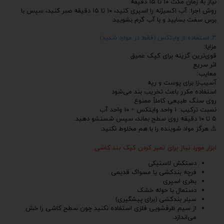
نیاز به زمان مکث ۱۰ تا ۱۵ دقیقه
روش اجرا: آب اکسیژنه را اسپری کنید، ۱۰ تا ۱۵ دقیقه صبر کنید، سپس با
برس سفت بسابید و با آب گرم بشویید.
۳. استفاده از وایتکس (فقط در موارد شدید)
مزایا:
قوی‌ترین گزینه برای کپک عمیق
اثر سریع
معایب:
آسیب‌زا برای پوست و ریه
استفاده مکرر باعث تخریب بند می‌شود
روی سنگ طبیعی کاملاً ممنوع
نسبت ترکیب: ۱ واحد وایتکس + ۱۰ واحد آب
۵ تا ۱۰ دقیقه روی سطح بماند، سپس شستشو دهید.
⚠️ هرگز مواد شوینده را با هم مخلوط نکنید.
ابزار مورد نیاز برای تمیز کردن کپک بند کاشی
دستکش لاستیکی
فرچه بندکشی یا مسواک قدیمی
بطری اسپری
دستمال یا حوله خشک
سیلر بندکشی (برای پیشگیری)
از سیم ظرفشویی فلزی استفاده نکنید چون سطح کاشی را خش
می‌اندازد.