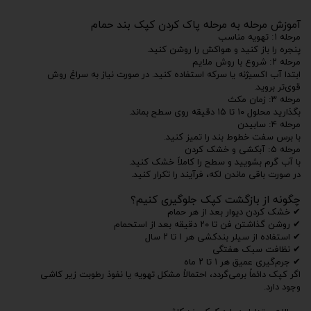
آموزش مرحله به مرحله پاک کردن کپک بند حمام
مرحله ۱: تهویه مناسب
پنجره را باز کنید و هواکش را روشن کنید.
مرحله ۲: شروع با روش ملایم
ابتدا آب اکسیژنه یا سرکه استفاده کنید. در صورت نیاز به سراغ روش
قوی‌تر بروید.
مرحله ۳: زمان مکث
بگذارید محلول ۱۰ تا ۱۵ دقیقه روی سطح بماند.
مرحله ۴: سابیدن
با برس سفت خطوط بند را تمیز کنید.
مرحله ۵: آبکشی و خشک کردن
با آب گرم بشویید و سطح را کاملاً خشک کنید.
در صورت باقی ماندن لکه، فرآیند را تکرار کنید.
چگونه از بازگشت کپک جلوگیری کنیم؟
✔ خشک کردن دیوار بعد از هر حمام
✔ روشن گذاشتن فن تا ۲۰ دقیقه بعد از استحمام
✔ استفاده از سیلر بندکشی هر ۱ تا ۲ سال
✔ نظافت سبک هفتگی
✔ جرم‌گیری عمیق هر ۱ تا ۲ ماه
اگر کپک دائماً برمی‌گردد، احتمالاً مشکل تهویه یا نفوذ رطوبت زیر کاشی
وجود دارد.