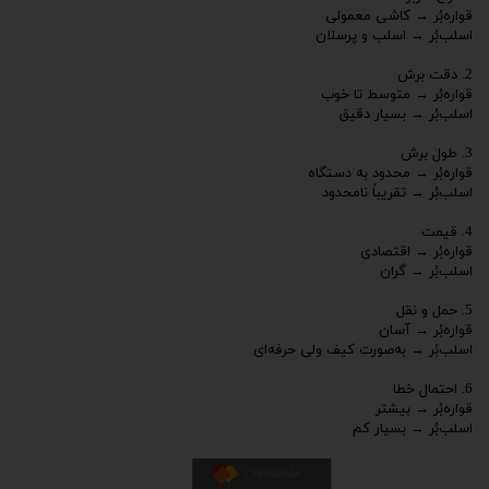
قواره‌بُر → کاشی معمولی
اسلب‌بُر → اسلب و پرسلان
2. دقت برش
قواره‌بُر → متوسط تا خوب
اسلب‌بُر → بسیار دقیق
3. طول برش
قواره‌بُر → محدود به دستگاه
اسلب‌بُر → تقریباً نامحدود
4. قیمت
قواره‌بُر → اقتصادی
اسلب‌بُر → گران
5. حمل و نقل
قواره‌بُر → آسان
اسلب‌بُر → به‌صورت کیف ولی حرفه‌ای
6. احتمال خطا
قواره‌بُر → بیشتر
اسلب‌بُر → بسیار کم