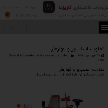
لزومات کاشیکاری
کاریزما
ورود
/
ثبت نام در سایت
۰
حساب کاربری من
۰۲۱۹۱۰۹۳۶۱۴
ریزما
، همه چیز برای کاشیکاری حرفه ایی
تغییر گذر واژه
جستجو
سفارشات
خروج از حساب کاربری
تفاوت اسلب‌بر و قواره‌بُر
۳۰ فروردین ۱۴۰۵
all blog
،
General information of the ceramic
news
تفاوت اسلب‌بر و قواره‌بُر
تفاوت اسلب‌بُر و قواره‌بُر | کدام ابزار برش بهتر است؟