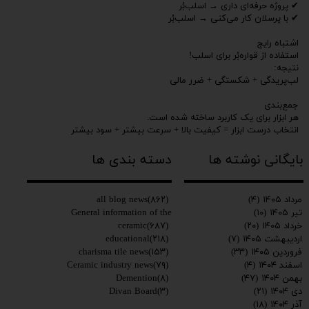
✔ پروژه حرفه‌ای داری → اسلب‌بُر
✔ با پرسلان کار می‌کنی → اسلب‌بُر
اشتباه رایج
استفاده از قواره‌بُر برای اسلب!
نتیجه:
لب‌پریدگی + شکستگی + ضرر مالی
جمع‌بندی
هر ابزار برای یک کاربرد ساخته شده است.
انتخاب درست ابزار = کیفیت بالا + سرعت بیشتر + سود بیشتر
اگر هنوز نمی‌دانید کدام ابزار برای کار شما مناسب است،
بایگانی نوشته ها
دسته بندی ها
برای مشاهده و خرید محصولات کاریزما به سایت مراجعه کنید:
www.charismatile.com
021901093614
all blog news
(۸۶۲)
مرداد ۱۴۰۵
(۴)
General information of the
تیر ۱۴۰۵
(۱۰)
ceramic
(۶۸۷)
خرداد ۱۴۰۵
(۲۰)
educational
(۲۱۸)
اردیبهشت ۱۴۰۵
(۷)
charisma tile news
(۱۵۳)
فروردین ۱۴۰۵
(۳۳)
Ceramic industry news
(۷۹)
اسفند ۱۴۰۴
(۴)
Demention
(۸)
بهمن ۱۴۰۴
(۴۷)
Divan Board
(۳)
دی ۱۴۰۴
(۲۱)
آذر ۱۴۰۴
(۱۸)