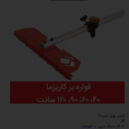
کدام بهتر است؟
اگر:
✔ کار سبک داری →
قواره‌بُر