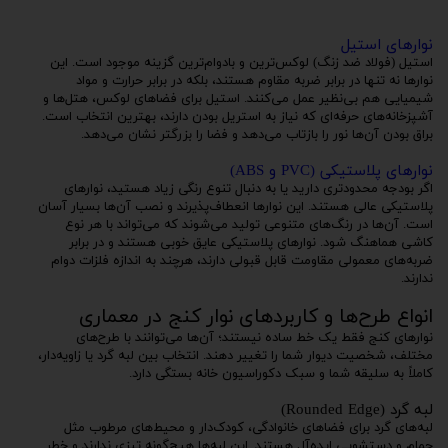
نوارهای استیل
استیل (فولاد ضد زنگ) لوکس‌ترین و بادوام‌ترین گزینه موجود است. این
نوارها نه تنها در برابر ضربه مقاوم هستند، بلکه در برابر حرارت و مواد
شیمیایی هم بی‌نظیر عمل می‌کنند. استیل برای فضاهای لوکس، هتل‌ها و
آشپزخانه‌های حرفه‌ای که نیاز به استریل بودن دارند، بهترین انتخاب است.
براق بودن آن‌ها نور را بازتاب می‌دهد و فضا را بزرگتر نشان می‌دهد.
نوارهای پلاستیکی (PVC و ABS)
اگر بودجه محدودتری دارید یا به دنبال تنوع رنگی زیاد هستید، نوارهای
پلاستیکی عالی هستند. این نوارها انعطاف‌پذیرند و نصب آن‌ها بسیار آسان
است. آن‌ها در رنگ‌های متنوعی تولید می‌شوند که می‌تواند با هر نوع
کاشی هماهنگ شود. نوارهای پلاستیکی عایق خوبی هستند و در برابر
ضربه‌های معمولی مقاومت قابل قبولی دارند، هرچند به اندازه فلزات دوام
ندارند.
انواع طرح‌ها و کاربردهای نوار کنج در معماری
نوارهای کنج فقط یک خط ساده نیستند؛ آن‌ها می‌توانند با طرح‌های
مختلف، شخصیت دیوار شما را تغییر دهند. انتخاب بین لبه گرد یا زاویه‌دار،
کاملاً به سلیقه شما و سبک دکوراسیون خانه بستگی دارد.
لبه گرد (Rounded Edge)
لبه‌های گرد برای فضاهای خانوادگی، کودک‌دار و محیط‌های مرطوب مثل
حمام و دستشویی ایده‌آل هستند. این لبه‌ها هیچ‌گونه تیزی ندارند و خطر