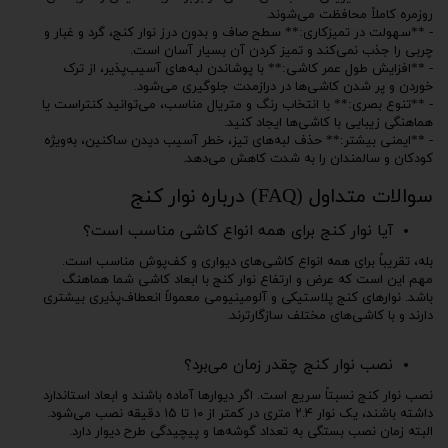
روزمره کاملاً محافظت می‌شوند.
- **سهولت در تمیزکاری:** سطح صاف و بدون درز نوار کنج، گرد و غبار و
چربی را جذب نمی‌کند و تمیز کردن آن بسیار آسان است.
- **افزایش طول عمر کاشی:** با پوشاندن لبه‌های آسیب‌پذیر، از ترک
خوردن و پر شدن کاشی‌ها در درازمدت جلوگیری می‌شود.
- **تنوع بصری:** با انتخاب رنگ و متریال مناسب، می‌توانید کنتراست یا
هماهنگی زیبایی با کاشی‌ها ایجاد کنید.
- **ایمنی بیشتر:** حذف لبه‌های تیز، خطر آسیب دیدن ساکنین، به‌ویژه
کودکان و سالمندان را به شدت کاهش می‌دهد.
سوالات متداول (FAQ) درباره نوار کنج
آیا نوار کنج برای همه انواع کاشی مناسب است؟
بله، تقریباً برای همه انواع کاشی‌های دیواری و کف‌پوش مناسب است.
مهم این است که عرض و ارتفاع نوار کنج با ابعاد کاشی شما هماهنگ
باشد. نوارهای کنج پلاستیکی و آلومینیومی معمولاً انعطاف‌پذیری بیشتری
دارند و با کاشی‌های مختلف سازگارترند.
نصب نوار کنج چقدر زمان می‌برد؟
نصب نوار کنج نسبتاً سریع است. اگر دیوارها آماده باشند و ابعاد استاندارد
داشته باشند، یک نوار ۲.۴ متری در کمتر از ۱۰ تا ۱۵ دقیقه نصب می‌شود.
البته زمان نصب بستگی به تعداد گوشه‌ها و پیچیدگی طرح دیوار دارد.