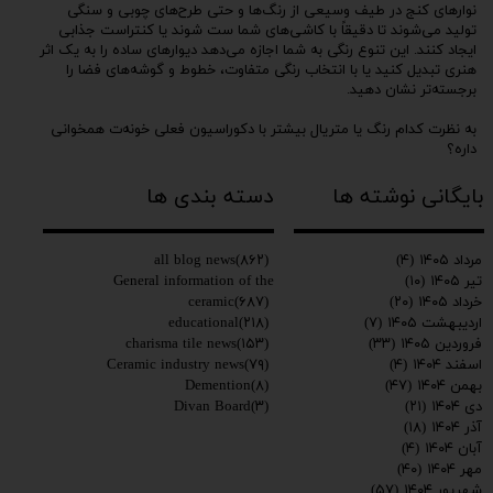
نوارهای کنج در طیف وسیعی از رنگ‌ها و حتی طرح‌های چوبی و سنگی
تولید می‌شوند تا دقیقاً با کاشی‌های شما ست شوند یا کنتراست جذابی
ایجاد کنند. این تنوع رنگی به شما اجازه می‌دهد دیوارهای ساده را به یک اثر
هنری تبدیل کنید یا با انتخاب رنگی متفاوت، خطوط و گوشه‌های فضا را
برجسته‌تر نشان دهید.
به نظرت کدام رنگ یا متریال بیشتر با دکوراسیون فعلی خونه‌ت همخوانی
داره؟
برای مشاهده و خرید محصولات کاریزما به سایت مراجعه کنید:
بایگانی نوشته ها
دسته بندی ها
www.charismatile.com
021901093614
all blog news
(۸۶۲)
مرداد ۱۴۰۵
(۴)
General information of the
تیر ۱۴۰۵
(۱۰)
ceramic
(۶۸۷)
خرداد ۱۴۰۵
(۲۰)
educational
(۲۱۸)
اردیبهشت ۱۴۰۵
(۷)
charisma tile news
(۱۵۳)
فروردین ۱۴۰۵
(۳۳)
Ceramic industry news
(۷۹)
اسفند ۱۴۰۴
(۴)
Demention
(۸)
بهمن ۱۴۰۴
(۴۷)
Divan Board
(۳)
دی ۱۴۰۴
(۲۱)
آذر ۱۴۰۴
(۱۸)
آبان ۱۴۰۴
(۴)
مهر ۱۴۰۴
(۴۰)
شهریور ۱۴۰۴
(۵۷)