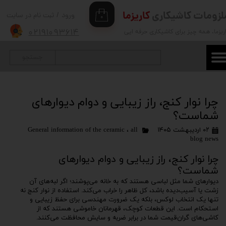
لزومات کاشیکاری
کاریزما
ورود
/
ثبت نام در سایت
۰
حساب کاربری من
۰۲۱۹۱۰۹۳۶۱۴
ریزما
، همه چیز برای کاشیکاری حرفه ایی
تغییر گذر واژه
جستجو
سفارشات
خروج از حساب کاربری
چرا نوار کنج، راز زیبایی و دوام دیوارهای
شماست؟
۰۲ اردیبهشت ۱۴۰۵
all
،
General information of the ceramic
blog news
چرا نوار کنج، راز زیبایی و دوام دیوارهای
شماست؟
دیوارهای شما مثل لباسی هستند که به خانه می‌پوشند؛ اگر لبه‌های آن
زشت یا آسیب‌دیده باشد، کل ظاهر را خراب می‌کند. استفاده از نوار کنج نه
تنها یک انتخاب لوکس، بلکه یک ضرورت مهندسی برای حفظ زیبایی و
استحکام است. این قطعات کوچک، قهرمانان خاموشی هستند که از
کاشی‌های گران‌قیمت شما در برابر ضربه و سایش محافظت می‌کنند.