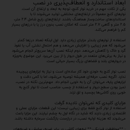
ابعاد استاندارد و انعطاف‌پذیری در نصب
یکی از نکات مهم در خرید نوار کنج، توجه به ابعاد و ارتفاع آن است.
نوارهای کنج معمولاً در ارتفاع‌های مختلفی تولید می‌شوند تا با
استانداردهای ساخت‌وساز هماهنگ باشند. ارتفاع‌های رایج شامل ۲.۴ متر،
۲.۵ متر و گاهی ۲.۷ متر است که امکان نصب بدون درز یا با درزهای بسیار
کم را فراهم می‌کند.
استفاده از نوارهای بلندتر مزایای زیادی دارد. اول اینکه تعداد درزها کمتر
می‌شود که هم زیبایی را افزایش می‌دهد و هم احتمال نشتی آب یا نفوذ
گرد و خاک را کاهش می‌دهد. دوم اینکه نصب آن‌ها سریع‌تر انجام می‌شود
و نیاز به برش‌های متعدد در طول دیوار را از بین می‌برد. این موضوع به‌ویژه
در دیوارهای بلند و فضاهای بزرگ بسیار حیاتی است.
نصب نوار کنج به خودی خود کار ساده‌ای است و نیاز به ابزارهای پیچیده
ندارد. اگرچه نصب حرفه‌ای همیشه توصیه می‌شود، اما با کمی دقت و
ابزارهای پایه، می‌توان آن را به خوبی انجام داد. مهم‌ترین نکته در نصب،
تمیز بودن سطح دیوار و استفاده از چسب مناسب است تا نوار کنج به
خوبی روی کاشی‌ها بچسبد و لق نزند.
مزایای کلیدی که نمی‌توان نادیده گرفت
استفاده از نوار کنج فقط برای زیبایی نیست؛ این قطعات مزایای عملی و
اقتصادی زیادی دارند که شاید در نگاه اول به چشم نیایند. این مزایا باعث
می‌شوند که هزینه اولیه نصب، در درازمدت بازگشت سرمایه داشته باشد.
- **محافظت فیزیکی:** لبه‌های کاشی در برابر ضربه، سایش و ضربه‌های