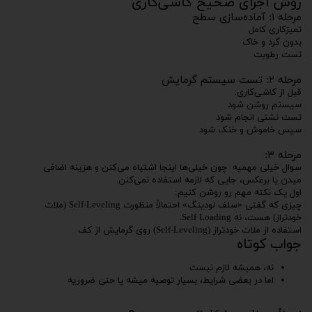
روش اجرای صحیح کاشی‌کاری
مرحله ۱: آماده‌سازی سطح
تمیزکاری کامل
بدون گرد و خاک
تست رطوبت
مرحله ۲: تست سیستم گرمایش
قبل از کاشی‌کاری:
سیستم روشن شود
تست نشتی انجام شود
سپس خاموش و خنک شود
مرحله ۳:
سوال خیلی مهمیه چون خیلی‌ها اینجا اشتباه می‌کنن و هزینه اضافی
میدن یا برعکس، جایی که لازمه استفاده نمی‌کنن.
اول یک نکته مهم رو روشن کنیم:
چیزی که گفتی «سلف لودینگ» احتمالاً منظورت Self-Leveling (ملات
خودتراز) هست، نه Self Loading.
استفاده از ملات خودتراز (Self-Leveling) روی گرمایش از کف
جواب کوتاه
نه، همیشه لازم نیست
اما در بعضی شرایط، بسیار توصیه میشه یا حتی ضروریه