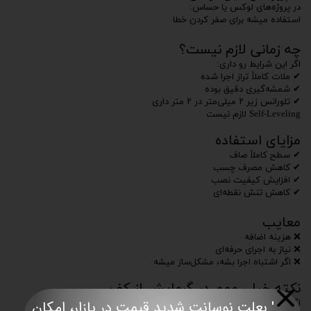
در پروژه‌های لوکس یا حساس:
استفاده میشه برای صفر کردن خطا
چه زمانی لازم نیست؟
اگر این شرایط رو داری:
✔ ملات کاملاً تراز اجرا شده
✔ شمشه‌گیری دقیق بوده
✔ تلورانس زیر ۲ میلی‌متر در ۲ متر داری
Self-Leveling لازم نیست
مزایای استفاده
✔ سطح کاملاً صاف
✔ کاهش مصرف چسب
✔ افزایش کیفیت نصب
✔ کاهش تنش نقطه‌ای
معایب
❌ هزینه اضافه
❌ نیاز به اجرای حرفه‌ای
❌ اگر اشتباه اجرا بشه، مشکل‌ساز میشه
نکته خیلی مهم در گرمایش از کف
' بعلت نوسانت شدید قیمت در بازار، امکان
اگر Self-Leveling استفاده می‌کنی: