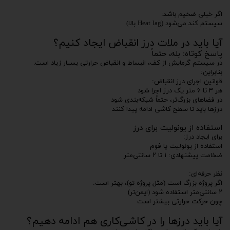
اگر خیلی ضخیم باشد:
سیستم کند می‌شود (Heat lag بالا)
آیا باید در ملات درز انقباض ایجاد کنیم؟
پاسخ کوتاه: بله، حتماً
در سیستم گرمایش از کف، انبساط و انقباض حرارتی بسیار زیاد است.
بنابراین:
قوانین اجرای درز انقباض:
هر ۳ تا ۶ متر یک درز اجرا شود
در فضاهای بزرگ‌تر، حتماً شبکه‌بندی شود
درزها باید تا سطح کاشی ادامه پیدا کنند
استفاده از یونولیت برای درز
برای ایجاد درز:
استفاده از یونولیت یا فوم
ضخامت پیشنهادی: ۱ تا ۲ سانتی‌متر
نظر حرفه‌ای:
اگر پروژه بزرگ است (مثل پروژه تو)، بهتر است:
۲ سانتی‌متر استفاده شود (ایمن‌تر)
چون حرکت حرارتی بیشتر است
آیا باید درزها را در کاشی‌کاری هم ادامه دهیم؟