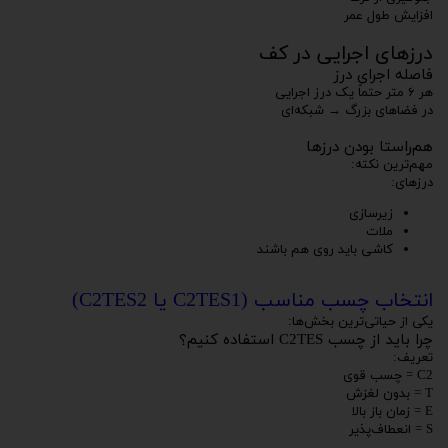
افزایش طول عمر
درزهای اجرایی در کف
فاصله اجرای درز
هر ۶ متر حتماً یک درز اجرایی
در فضاهای بزرگ → شبکه‌ای
هم‌راستا بودن درزها
مهم‌ترین نکته:
درزهای:
زیرسازی
ملات
کاشی باید روی هم باشند
انتخاب چسب مناسب (C2TES1 یا C2TES2)
یکی از حیاتی‌ترین بخش‌ها:
چرا باید از چسب C2TES استفاده کنیم؟
تعریف:
C2 = چسب قوی
T = بدون لغزش
E = زمان باز بالا
S = انعطاف‌پذیر