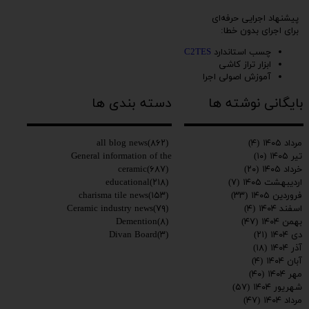
پیشنهاد اجرایی حرفه‌ای
برای اجرای بدون خطا:
چسب استاندارد
C2TES
ابزار تراز کاشی
آموزش اصولی اجرا
بایگانی نوشته ها
دسته بندی ها
همه این‌ها در Charisma Tile قابل تأمین است.
۰۲۱۹۱۰۹۳۶۱۴
کاریزما برای این سوال شما راه حل دارد.
all blog news
(۸۶۲)
مرداد ۱۴۰۵
(۴)
General information of the
تیر ۱۴۰۵
(۱۰)
ceramic
(۶۸۷)
خرداد ۱۴۰۵
(۲۰)
educational
(۲۱۸)
اردیبهشت ۱۴۰۵
(۷)
charisma tile news
(۱۵۳)
فروردین ۱۴۰۵
(۳۳)
Ceramic industry news
(۷۹)
اسفند ۱۴۰۴
(۴)
Demention
(۸)
بهمن ۱۴۰۴
(۴۷)
Divan Board
(۳)
دی ۱۴۰۴
(۲۱)
آذر ۱۴۰۴
(۱۸)
آبان ۱۴۰۴
(۴)
مهر ۱۴۰۴
(۴۰)
شهریور ۱۴۰۴
(۵۷)
مرداد ۱۴۰۴
(۴۷)