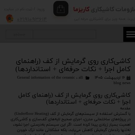
لزومات کاشیکاری
کاریزما
ورود
/
ثبت نام در سایت
۰
حساب کاربری من
۰۲۱۹۱۰۹۳۶۱۴
ریزما
، همه چیز برای کاشیکاری حرفه ایی
تغییر گذر واژه
جستجو
سفارشات
خروج از حساب کاربری
کاشی‌کاری روی گرمایش از کف (راهنمای
کامل اجرا + نکات حرفه‌ای + استانداردها)
۱۶ اردیبهشت ۱۴۰۵
all
،
General information of the ceramic
blog news
کاشی‌کاری روی گرمایش از کف (راهنمای کامل
اجرا + نکات حرفه‌ای + استانداردها)
مقدمه
با گسترش استفاده از سیستم‌های گرمایش از کف (Underfloor Heating)
در پروژه‌های ساختمانی مدرن، اجرای صحیح لایه‌های کف‌سازی و کاشی‌کاری
اهمیت بسیار زیادی پیدا کرده است. اگر این سیستم به‌درستی اجرا نشود،
نه‌تنها راندمان گرمایش کاهش می‌یابد، بلکه مشکلاتی مانند ترک خوردن