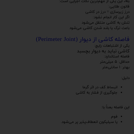
بله، این یکی از مهم‌ترین نکات اجرایی است:
قانون طلایی:
درز زیرسازی = درز در کاشی
اگر این کار انجام نشود:
تنش به کاشی منتقل می‌شود
باعث ترک یا بلند شدن کاشی می‌شود
فاصله کاشی از دیوار (Perimeter Joint)
یکی از اشتباهات رایج:
کاشی نباید به دیوار بچسبد
فاصله استاندارد:
حداقل: ۵ میلی‌متر
بهتر: ۱ سانتی‌متر
دلیل:
انبساط کف در اثر گرما
جلوگیری از فشار به کاشی
این فاصله بعداً با:
فوم
یا سیلیکون انعطاف‌پذیر پر می‌شود.