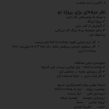
4. کاشی با بند مناسب
نظر حرفه‌ای برای پروژه تو
با توجه به توضیحاتی که دادی:
✔ پروژه بزرگه
✔ گرمایش از کف داری
✔ سایز متوسط رو به بزرگ کار می‌کنی
پیشنهاد من:
اگر تیم اجرایی قویه: Self-Leveling لازم نیست
اگر میخوای خروجی بی‌نقص باشه: یک لایه ۳ تا ۵ میلی‌متر Self-
Leveling بزن
جمع‌بندی خیلی صادقانه
✔ Self-Leveling = ابزار لوکس نیست، ابزار کنترله
✔ اگر زیرسازی عالیه → حذفش کن
✔ اگر شک داری → حتماً استفاده کن
نتیجه نهایی برای تصمیم‌گیری سریع
-وضعیت پروژه -نیاز به Self-Leveling
-زیرسازی عالی -نیاز نیست
-زیرسازی متوسط -توصیه میشه
-پروژه لوکس -حتماً
-اسلب -تقریباً اجباری