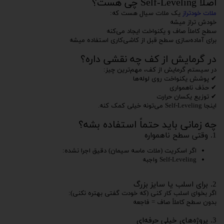
اصلاً Self-Leveling چی هست؟
ملات خودتراز
یک ملات سیال هست که:
خودش تراز میشه
سطح کاملاً صاف و یکنواخت ایجاد می‌کنه
برای آماده‌سازی سطح قبل از کاشی‌کاری استفاده میشه
در گرمایش از کف چه نقشی داره؟
در سیستم گرمایش از کف، مهم‌ترین چیز:
✔ پوشش یکنواخت روی لوله‌ها
✔ حذف ناهمواری
✔ توزیع یکسان حرارت
اینجا Self-Leveling می‌تونه خیلی کمک کنه.
چه زمانی باید حتماً استفاده بشه؟
1. وقتی سطح ناهمواره
اگر اسکریت (ملات ماسه سیمان) دقیق اجرا نشده:
Self-Leveling واجبه
2. برای اسلب یا سایز بزرگ
اگر بخوای اسلب کار کنی (که خودت گفتی بهتره نکنی):
بدون سطح کاملاً صاف = فاجعه
3. پروژه‌های خیلی حرفه‌ای