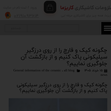
لزومات کاشیکاری
کاریزما
ورود
/
ثبت نام در سایت
۰
حساب کاربری من
۰۲۱۹۱۰۹۳۶۱۴
ریزما
، همه چیز برای کاشیکاری حرفه ایی
تغییر گذر واژه
جستجو
سفارشات
خروج از حساب کاربری
چگونه کپک و قارچ را از روی درزگیر
سیلیکونی پاک کنیم و از بازگشت آن
جلوگیری نماییم؟
۱۵ خرداد ۱۴۰۵
all blog
،
General information of the ceramic
news
چگونه کپک و قارچ را از روی درزگیر سیلیکونی
پاک کنیم و از بازگشت آن جلوگیری نماییم؟