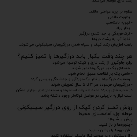
رشد قارچ فراهم می‌کنند.
علاوه بر این، عواملی مانند:
- رطوبت دائمی
- تهویه نامناسب
- بخار زیاد
- ترک‌خوردگی یا جدا شدن درزگیر
- نفوذ آب به پشت درزها
باعث افزایش رشد کپک و سیاه شدن درزگیرهای سیلیکونی می‌شوند.
هر چند وقت یکبار باید درزگیرها را تمیز کنیم؟
برای جلوگیری از رشد قارچ و کپک توصیه می‌شود:
- هفته‌ای یک بار درزگیرها تمیز شوند.
- ماهی یک بار نظافت عمیق انجام شود.
- وضعیت درزگیرها از نظر ترک‌خوردگی و جداشدگی بررسی گردد.
- درزگیرهای فرسوده هر ۳ تا ۵ سال تعویض شوند.
در محیط‌های پرتردد مانند هتل‌ها، استخرها و ساختمان‌های تجاری ممکن
است نیاز به بازبینی در فواصل کوتاه‌تر وجود داشته باشد.
روش تمیز کردن کپک از روی درزگیر سیلیکونی
مرحله اول: آماده‌سازی محیط
پیش از شروع:
- پنجره‌ها را باز کنید.
- فن تهویه را روشن نمایید.
- از دستکش و در صورت نیاز ماسک استفاده کنید.