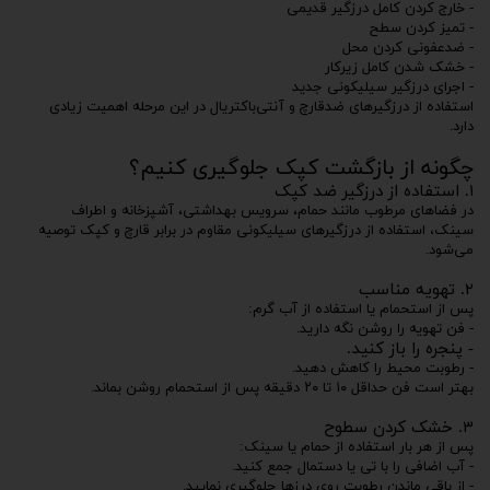
- خارج کردن کامل درزگیر قدیمی
- تمیز کردن سطح
- ضدعفونی کردن محل
- خشک شدن کامل زیرکار
- اجرای درزگیر سیلیکونی جدید
استفاده از درزگیرهای ضدقارچ و آنتی‌باکتریال در این مرحله اهمیت زیادی
دارد.
چگونه از بازگشت کپک جلوگیری کنیم؟
۱. استفاده از درزگیر ضد کپک
در فضاهای مرطوب مانند حمام، سرویس بهداشتی، آشپزخانه و اطراف
سینک، استفاده از درزگیرهای سیلیکونی مقاوم در برابر قارچ و کپک توصیه
می‌شود.
۲. تهویه مناسب
پس از استحمام یا استفاده از آب گرم:
- فن تهویه را روشن نگه دارید.
- پنجره را باز کنید.
- رطوبت محیط را کاهش دهید.
بهتر است فن حداقل ۱۰ تا ۲۰ دقیقه پس از استحمام روشن بماند.
۳. خشک کردن سطوح
پس از هر بار استفاده از حمام یا سینک:
- آب اضافی را با تی یا دستمال جمع کنید.
- از باقی ماندن رطوبت روی درزها جلوگیری نمایید.