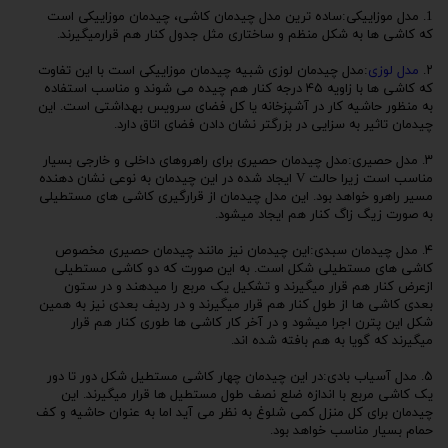
1. مدل موزاییکی:ساده ترین مدل چیدمان کاشی، چیدمان موزاییکی است
که کاشی ها به شکل منظم و ساختاری مثل جدول کنار هم قرارمیگیرند.
۲.
مدل لوزی
:مدل چیدمان لوزی شبیه چیدمان موزاییکی است با این تفاوت
که کاشی ها با زاویه ۴۵ درجه کنار هم چیده می شوند و مناسب استفاده
به منظور حاشیه کار در آشپزخانه یا کل فضای سرویس بهداشتی است. این
چیدمان تاثیر به سزایی در بزرگتر نشان دادن فضای اتاق دارد.
۳. مدل حصیری:مدل چیدمان حصیری برای راهروهای داخلی و خارجی بسیار
مناسب است زیرا حالت V ایجاد شده در این چیدمان به نوعی نشان دهنده
مسیر راهرو خواهد بود. این مدل چیدمان از قرارگیری کاشی های مستطیلی
به صورت زیگ زاگ کنار هم ایجاد میشود.
۴. مدل چیدمان سبدی:این چیدمان نیز مانند چیدمان حصیری مخصوص
کاشی های مستطیلی شکل است. به این صورت که دو کاشی مستطیلی
ازعرض کنار هم قرار میگیرند و تشکیل یک مربع را میدهند و در ستون
بعدی کاشی ها از طول کنار هم قرار میگیرند و در ردیف بعدی نیز به همین
شکل این پترن اجرا میشود و در آخر کار کاشی ها طوری کنار هم قرار
میگیرند که گویا به هم بافته شده اند.
۵. مدل آسیاب بادی:در این چیدمان چهار کاشی مستطیل شکل دور تا دور
یک کاشی مربع با اندازه ضلع نصف طول مستطیل ها قرار میگیرند. این
چیدمان برای کل منزل کمی شلوغ به نظر می آید اما به عنوان حاشیه و کف
حمام بسیار مناسب خواهد بود.