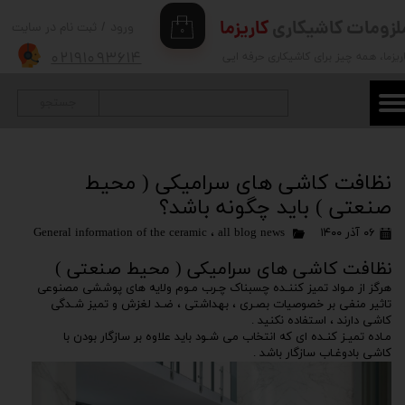
لزومات کاشیکاری
کاریزما
ورود
/
ثبت نام در سایت
۰
حساب کاربری من
۰۲۱۹۱۰۹۳۶۱۴
ریزما
، همه چیز برای کاشیکاری حرفه ایی
تغییر گذر واژه
جستجو
سفارشات
خروج از حساب کاربری
نظافت کاشی های سرامیکی ( محیط
صنعتی ) باید چگونه باشد؟
۰۶ آذر ۱۴۰۰
all blog news
،
General information of the ceramic
نظافت کاشی های سرامیکی ( محیط صنعتی )
هرگز از مـواد تمیز کننـده چسبناک چـرب مـوم ولایه های پوششی مصنوعی
تاثیر منفی بر خصوصيات بصـری ، بهداشتی ، ضـد لغزش و تمیز شـدگی
کاشی دارند ، استفاده نکنید .
مـاده تمیـز کنـده ای که انتخاب می شـود باید علاوه بر سازگار بودن با
کاشی بادوغـاب سازگار باشد .