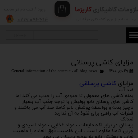
لزومات کاشیکاری
کاریزما
ورود
/
ثبت نام در سایت
۰
حساب کاربری من
۰۲۱۹۱۰۹۳۶۱۴
ریزما
، همه چیز برای کاشیکاری حرفه ایی
تغییر گذر واژه
جستجو
سفارشات
خروج از حساب کاربری
مزایای کاشی پرسلانی
۲۹ دی ۱۴۰۰
all blog news
،
General information of the ceramic
مزایای
کاشی پرسلانی
ضد آب
بدنه کاشی های معمولی تا حدودی آب را جذب می کند اما
کاشی های پرسلان نانو پولیش با توجه جذب آب بسیار
ناچیز بدنه و بواسطه پوشش نانو کاملا ضد آب می باشند و
قطرات آب راهی برای نفوذ به آن ندارند
ضدلک
پرسلان در برابر لکه مایعات ، مواد غذایی ، مواد اسیدی و
چربی کاملا مقاوم است . این خاصیت فوق العاده را ماهیت
لعاب و پوشش نانو به سطح پرسلان می دهد