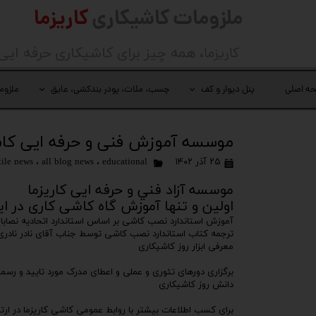
ملزومات کاشیکاری
کاریزما
کاریزما
، همه چیز برای کاشیکاری حرفه ایی
ه اصلی
پنل دیوار و کف
چسب، ملات، پودر بندکشی، عایق
ملزوم
موسسه آموزش فنی و حرفه ایی کا
۲۵ آذر ۱۴۰۲
educational
،
all blog news
،
tile news
موسسه آزاد فني و حرفه ایی کاریزما
اولین و تنها آموزش گاه کاشی کاری در ایر
آموزش استاندارد نصب کاشی بر اساس استاندارد اتحادیه نصابان آ
ترجمه کتاب استاندارد نصب کاشی توسط جناب آقای نادر نادر
معرفی ابزار روز کاشیکاری
برگزاری دورهای تئوری و عملی و اعطای مدرک مورد تایید و رسم
دانش روز کاشیکاری
برای کسب اطلاعات بیشتر با روابط عمومی کاشی کاریزما در ارتب