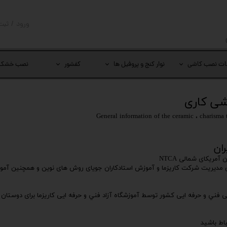
ورود
/
ثبت
حساب کار
تغییر گذر
ات نصب کاشی
نوار کنج و پروفیل ها
کفشور
نصب خشک
سفارشات
خروج از 
شی کاری
General information of the ceramic
،
charisma 
ان
مریکای شمالی NTCA
ی مدیریت شرکت کاریزما و آموزش استادکاران جویای روش های نوین و همچنین آمو
ی فني و حرفه ایی کشور توسط آموزشگاه آزاد فني و حرفه ایی کاریزما برای دوستان 
اط باشید