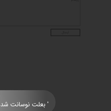
ارسال
' بعلت نوسانت شدید قی