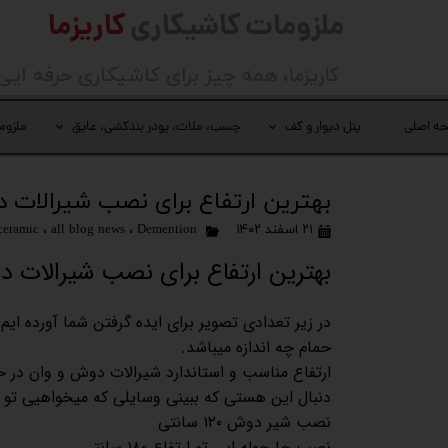
ملزومات کاشیکاری
کاریزما
کاریزما
، همه چیز برای کاشیکاری حرفه ایی
ه اصلی
پنل دیوار و کف
چسب، ملات، پودر بندکشی، عایق
ملزوم
بهترین ارتفاع برای نصب شیرالات د
۲۱ اسفند ۱۴۰۲
Demention
،
all blog news
،
ceramic
بهترین ارتفاع برای نصب شیرالات د
در زیر تعدادی تصویر برای ایده گرفتن شما آورده ای
حمام چه اندازه میباشد.
ارتفاع مناسب و استاندارد شیرالات دوش و وان در 
دنبال این هستی که ببینی وسایلی که میخواهیی تو 
نصب شیر دوش ۱۲۰ سانتی
نصب جا حوله ایی تو ارتفاع ۱۸۰ سانتی