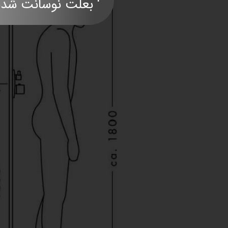
' بعلت نوسانت شدید قی