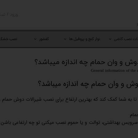
ورود
/
ثبت
حساب کار
تغییر گذر
ات نصب کاشی
نوار کنج و پروفیل ها
کفشور
نصب خشک
سفارشات
خروج از 
وش و وان حمام چه اندازه میباشد؟
General information of the 
وش و وان حمام چه اندازه میباشد؟
م تا به شما کمک کند که بهترین ارتفاع برای نصب شیرالات دوش حمام و
حمام
سرویس بهداشتی، توالت و یا حموم نصب میکنی تو چه ارتفاعی باشن. م