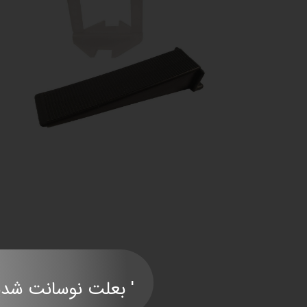
' بعلت نوسانت شدید قی