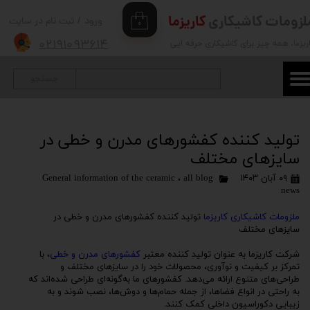
لزومات کاشیکاری
کاریزما
ورود
/
ثبت نام در سایت
۰
حساب کاربری من
۰۲۱۹۱۰۹۳۶۱۴
ریزما
، همه چیز برای کاشیکاری حرفه ایی
تغییر گذر واژه
جستجو
سفارشات
خروج از حساب کاربری
تولید کننده کفشورهای مدرن و خطی در
سایزهای مختلف
۰۹ آبان ۱۴۰۳
all blog
،
General information of the ceramic
news
ملزومات کاشیکاری کاریزما
تولید کننده کفشورهای مدرن و خطی در
سایزهای مختلف
شرکت کاریزما به عنوان تولید کننده معتبر
کفشورهای مدرن و خطی
، با
تمرکز بر کیفیت و نوآوری، محصولات خود را در سایزهای مختلف و
طراحی‌های متنوع ارائه می‌دهد. کفشورهای ما به‌گونه‌ای طراحی شده‌اند که
به راحتی در انواع فضاها، از جمله حمام‌ها و دوش‌ها، نصب شوند و به
زیبایی دکوراسیون داخلی کمک کنند.