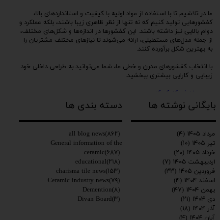
ما در تلاشیم تا با استفاده از مواد اولیه با کیفیت و استانداردهای بالا،
کفشورهایی تولید کنیم که نه تنها از نظر ظاهری زیبا باشند، بلکه عملکرد و
دوام بالایی نیز داشته باشند. این کفشورها در اندازه‌ها و شکل‌های مختلف،
از جمله مدل‌های مستطیلی، ارائه می‌شوند تا نیازهای مختلف مشتریان را
به بهترین شکل برآورده کنند.
با انتخاب کفشورهای مدرن و خطی ما، شما می‌توانید به طراحی داخلی خود
زیبایی و کارایی بیشتری ببخشید.
برای سفارش کلیک کنید
بایگانی نوشته ها
دسته بندی ها
all blog news
(۸۶۲)
مرداد ۱۴۰۵
(۴)
General information of the
تیر ۱۴۰۵
(۱۰)
ceramic
(۶۸۷)
خرداد ۱۴۰۵
(۲۰)
educational
(۲۱۸)
اردیبهشت ۱۴۰۵
(۷)
charisma tile news
(۱۵۳)
فروردین ۱۴۰۵
(۳۳)
Ceramic industry news
(۷۹)
اسفند ۱۴۰۴
(۴)
Demention
(۸)
بهمن ۱۴۰۴
(۴۷)
Divan Board
(۳)
دی ۱۴۰۴
(۲۱)
آذر ۱۴۰۴
(۱۸)
آبان ۱۴۰۴
(۴)