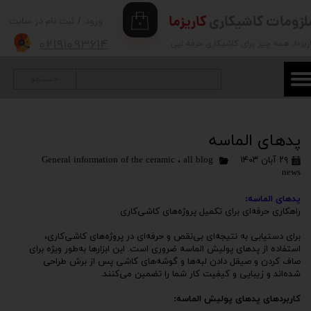
لزومات کاشیکاری
کاریزما
ورود
/
ثبت نام در سایت
۰
حساب کاربری من
۰۲۱۹۱۰۹۳۶۱۴
ریزما
، همه چیز برای کاشیکاری حرفه ایی
تغییر گذر واژه
جستجو
سفارشات
خروج از حساب کاربری
پدهای الماسه
۲۹ آبان ۱۴۰۳
all blog
،
General information of the ceramic
news
پدهای الماسه:
راهکاری حرفه‌ای برای تکمیل پروژه‌های کاشی‌کاری
برای دستیابی به نتیجه‌ای بی‌نقص و حرفه‌ای در پروژه‌های کاشی‌کاری،
استفاده از پدهای پولیش الماسه ضروری است. این ابزارها به‌طور ویژه برای
صاف کردن و صیقل دادن لبه‌ها و گوشه‌های کاشی پس از برش طراحی
شده‌اند و زیبایی و کیفیت کار شما را تضمین می‌کنند.
کاربردهای پدهای پولیش الماسه: