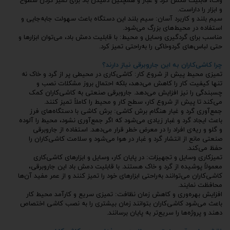
وات، قابلیت مکش گرد و غبار و همچنین دمیدن باد برای تمیز کردن سطوح
و ابزار را داراست.
سیم بلند و کاربرد آسان: سیم بلند این دستگاه باعث سهولت جابه‌جایی و
استفاده در محیط‌های بزرگ می‌شود.
مناسب برای گردگیری وسایل و محیط: با قابلیت دمش باد، می‌توان ابزارها و
حتی لباس‌های گردوخاکی را به‌راحتی تمیز کرد.
چرا کاشی‌کاران به این جاروبرقی نیاز دارند؟
تمیزی محیط پیش از شروع کار: کاشی‌کاری در محیطی پر از گرد و خاک نه
تنها کیفیت کار را کاهش می‌دهد، بلکه احتمال بروز مشکلات نصب و
چسبندگی را نیز افزایش می‌دهد. جاروبرقی صنعتی به کاشی‌کاران کمک
می‌کند تا پیش از شروع کار، سطح کار و محیط را کاملاً تمیز کنند.
جمع‌آوری گرد و غبار هنگام برش کاشی: برش کاشی با دستگاه‌های فرز
باعث ایجاد گرد و غبار زیادی می‌شود که اگر جمع‌آوری نشود، محیط را آلوده
و گلو و ریه‌ی افراد را در معرض خطر قرار می‌دهد. استفاده از جاروبرقی
صنعتی مانع از انتشار گرد و غبار در هوا می‌شود و سلامت کاشی‌کاران را
حفظ می‌کند.
تمیزکاری وسایل و تجهیزات: در پایان کار، وسایل و ابزارهای کاشی‌کاری
معمولاً پوشیده از گرد و خاک هستند. با قابلیت دمش باد این جاروبرقی،
کاشی‌کاران می‌توانند به‌راحتی ابزارهای خود را تمیز کنند و از عمر مفید آن‌ها
محافظت نمایند.
افزایش بهره‌وری و کاهش زمان نظافت: تمیزی سریع و کارآمد محیط کار
باعث می‌شود کاشی‌کاران بتوانند زمان بیشتری را به نصب کاشی اختصاص
دهند و پروژه‌ها را سریع‌تر به پایان برسانند.