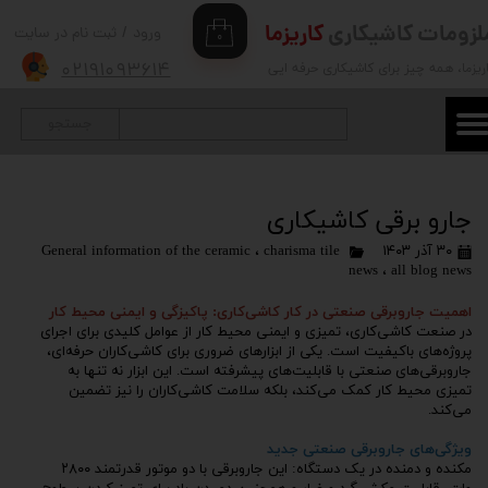
لزومات کاشیکاری
کاریزما
ورود
/
ثبت نام در سایت
۰
حساب کاربری من
۰۲۱۹۱۰۹۳۶۱۴
ریزما
، همه چیز برای کاشیکاری حرفه ایی
تغییر گذر واژه
جستجو
سفارشات
خروج از حساب کاربری
جارو برقی کاشیکاری
۳۰ آذر ۱۴۰۳
charisma tile
،
General information of the ceramic
news
،
all blog news
اهمیت جاروبرقی صنعتی در کار کاشی‌کاری: پاکیزگی و ایمنی محیط کار
در صنعت کاشی‌کاری، تمیزی و ایمنی محیط کار از عوامل کلیدی برای اجرای
پروژه‌های باکیفیت است. یکی از ابزارهای ضروری برای کاشی‌کاران حرفه‌ای،
جاروبرقی‌های صنعتی با قابلیت‌های پیشرفته است. این ابزار نه تنها به
تمیزی محیط کار کمک می‌کند، بلکه سلامت کاشی‌کاران را نیز تضمین
می‌کند.
ویژگی‌های جاروبرقی صنعتی جدید
مکنده و دمنده در یک دستگاه: این جاروبرقی با دو موتور قدرتمند ۲۸۰۰