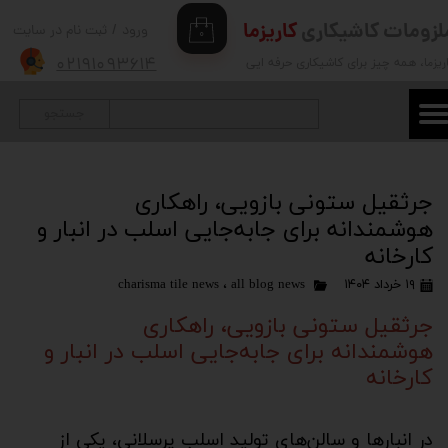
لزومات کاشیکاری
کاریزما
ورود
/
ثبت نام در سایت
۰
حساب کاربری من
۰۲۱۹۱۰۹۳۶۱۴
ریزما
، همه چیز برای کاشیکاری حرفه ایی
تغییر گذر واژه
جستجو
سفارشات
خروج از حساب کاربری
جرثقیل ستونی بازویی، راهکاری
هوشمندانه برای جابه‌جایی اسلب در انبار و
کارخانه
۱۹ خرداد ۱۴۰۴
all blog news
،
charisma tile news
جرثقیل ستونی بازویی، راهکاری
هوشمندانه برای جابه‌جایی اسلب در انبار و
کارخانه
در انبارها و سالن‌های تولید اسلب پرسلانی، یکی از