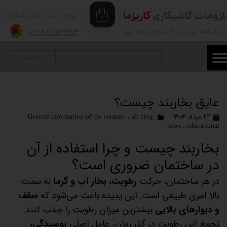
لزومات کاشیکاری
کاریزما
ورود
/
ثبت نام در سایت
۰
حساب کاربری من
۰۲۱۹۱۰۹۳۶۱۴
ریزما
، همه چیز برای کاشیکاری حرفه ایی
تغییر گذر واژه
جستجو
سفارشات
خروج از حساب کاربری
عایق بخاربند چیست؟
۲۲ مرداد ۱۴۰۴
all blog
،
General information of the ceramic
news
،
educational
بخاربند چیست و چرا استفاده از آن
در ساختمان ضروری است؟
در هر ساختمان، حرکت
رطوبت، بخار آب و گرما
به سمت
بالا امری طبیعی است. این پدیده باعث می‌شود که
سقف
و دیوارهای بالایی
بیشترین میزان رطوبت را جذب کنند.
تجمع این رطوبت در گذر زمان، عامل اصلی
پوسیدگی،