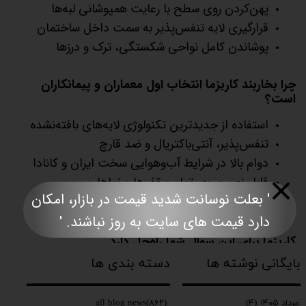
پهن‌کردن روی سطح با رعایت همپوشانی لبه‌ها
قرارگیری لایه تنفس‌پذیر به سمت داخل ساختمان
پوشاندن کامل نواحی شکستگی، ترک و درزها
چرا بخاربند کاریزما انتخاب اول معماران و پیمانکاران
است؟
استفاده از جدیدترین تکنولوژی لایه‌های بافته‌نشده
تنفس‌پذیر، آنتی‌باکتریال و ضد قارچ
دوام بالا در شرایط آب‌وهوایی سخت ایران و کانادا
قابل نصب روی تمام سقف‌ها و نماها
' بعلت نوسانت شدید قیمت در بازار، امکان
ارائه مشاوره تخصصی و تامین سریع محصول
دارد قیمت های سایت به روز نباشند. '​​​​​​​​​​​​​​
کاریزما برای این سوال شما راه‌حل دارد
۰۲۱-۹۱۰۹۳۶۱۴
بایگانی نوشته ها
دسته بندی ها
www.charismatile.com
all blog news
(۸۶۲)
مرداد ۱۴۰۵
(۴)