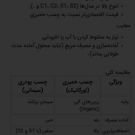
تنوع بالا در مدل‌ها (C1، C2، S1، S2 و…).
قیمت اقتصادی‌تر نسبت به چسب خمیری.
معایب
نیاز به مخلوط کردن با آب یا افزودنی.
آماده‌سازی و مصرف سریع (نباید محلول آماده مدت
طولانی بماند).
مقایسه کلی
ویژگی
چسب خمیری
چسب پودری
(اورگانیک)
(سیمانی)
پایه
رزین‌های آلی
سیمان پرتلند
(Organic)
آماده مصرف
بله
خیر
انعطاف‌پذیری
بالا
متغیر (با S1 و S2)