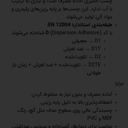
چسب خمیری آماده مصرف است و نیازی به ترکیب
با آب ندارد. این چسب‌ها بر پایه رزین‌های پلیمری و
مواد آلی تولید می‌شوند.
طبقه‌بندی استاندارد EN 12004:
با کد
(Dispersion Adhesive) شناخته می‌شوند.
D
D1 → معمولی
D1T → ضد لغزش
D2 → تقویت‌شده
D2TE → تقویت‌شده + ضد لغزش + زمان باز
طولانی
مزایا
آماده مصرف و بدون نیاز به مخلوط کردن.
انعطاف‌پذیری بالا به دلیل پایه رزینی.
چسبندگی عالی روی سطوح صاف مثل گچ، رنگ،
MDF و PVC.
مناسب برای دیوارها، آشپزخانه و سرویس بهداشتی.