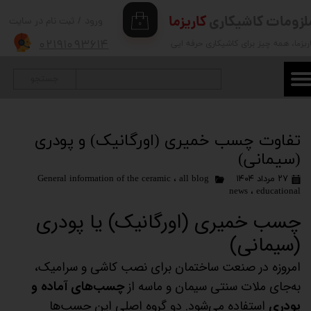
لزومات کاشیکاری
کاریزما
ورود
/
ثبت نام در سایت
۰
حساب کاربری من
۰۲۱۹۱۰۹۳۶۱۴
ریزما
، همه چیز برای کاشیکاری حرفه ایی
تغییر گذر واژه
جستجو
سفارشات
خروج از حساب کاربری
تفاوت چسب خمیری (اورگانیک) و پودری
(سیمانی)
۲۷ مرداد ۱۴۰۴
all blog
،
General information of the ceramic
news
،
educational
چسب خمیری (اورگانیک) یا پودری
(سیمانی)
امروزه در صنعت ساختمان برای نصب کاشی و سرامیک،
به‌جای ملات سنتی سیمان و ماسه از
چسب‌های آماده و
پودری
استفاده می‌شود. دو گروه اصلی این چسب‌ها