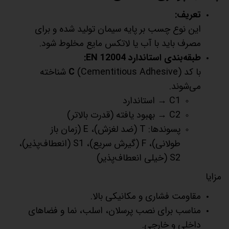
تعریف:
این نوع چسب بر پایه سیمان تولید شده و برای
مصرف باید با آب یا لاتکس مایع مخلوط شود.
طبقه‌بندی استاندارد EN 12004:
با کد
C
(Cementitious Adhesive) شناخته
می‌شوند.
C1 → استاندارد
C2 → بهبود یافته (قدرت بالاتر)
پسوندها: T (ضد لغزش)، E (زمان باز
طولانی)، F (گیرش سریع)، S1 (انعطاف‌پذیر)،
S2 (خیلی انعطاف‌پذیر)
مزایا
مقاومت فشاری و مکانیکی بالا.
مناسب برای نصب پرسلان، اسلب، نما و فضاهای
داخلی و خارجی.