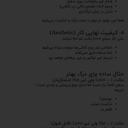
فشار غیر یکنواخت روی سطح
وجود void (فضای خالی زیر کاشی)
تنش در زمان بارگذاری
همه این موارد در نهایت باعث ترک یا شکست می‌شود.
4. کیفیت نهایی کار (Aesthetic)
حتی اگر سطح level باشد، اما flat نباشد:
انعکاس نور روی کاشی‌ها موج‌دار دیده می‌شود
خط بندها دقیق نمی‌افتد
نتیجه غیر لوکس و غیر حرفه‌ای خواهد بود
مثال ساده برای درک بهتر
حالت 1 – Level ولی غیر Flat (مشکل‌دار)
سطح کاملاً تراز است اما دارای موج و پستی و بلندی است:
نتیجه:
Lippage
شکست اسلب
ظاهر بد
حالت 2 – Flat ولی غیر Level (قابل قبول)