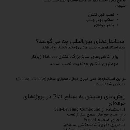
سطح کمی شیب دارد اما کاملاً صاف و یکنواخت است:
نتیجه:
نصب قابل کنترل
عملکرد بهتر چسب
ظاهر حرفه‌ای
استانداردهای بین‌المللی چه می‌گویند؟
طبق استانداردهای نصب کاشی (مانند TCNA و ANSI):
برای کاشی‌های سایز بزرگ، کنترل Flatness زیرکار
مهم‌ترین فاکتور موفقیت نصب است.
در این استانداردها حتی میزان مجاز ناهمواری سطح (flatness tolerance)
مشخص شده است.
روش‌های رسیدن به سطح Flat در پروژه‌های
حرفه‌ای
1. استفاده از Self-Leveling Compound
برای اصلاح موج‌های سطح قبل از نصب
2. اجرای صحیح Screed
ملات‌ریزی دقیق با شمشه‌کشی استاندارد