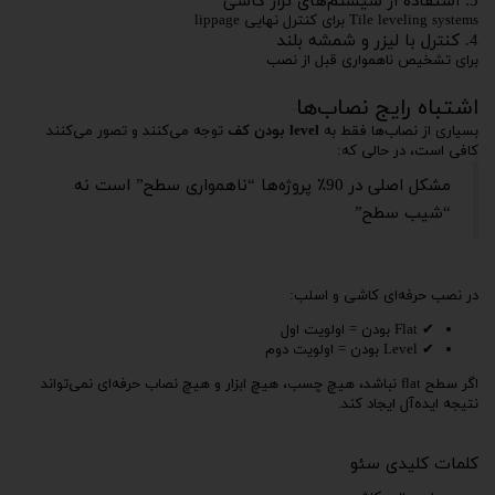
3. استفاده از سیستم‌های تراز کاشی
Tile leveling systems برای کنترل نهایی lippage
4. کنترل با لیزر و شمشه بلند
برای تشخیص ناهمواری قبل از نصب
اشتباه رایج نصاب‌ها
بسیاری از نصاب‌ها فقط به
level بودن کف
توجه می‌کنند و تصور می‌کنند
کافی است، در حالی که:
مشکل اصلی در 90٪ پروژه‌ها “ناهمواری سطح” است نه
“شیب سطح”
در نصب حرفه‌ای کاشی و اسلب:
✔ Flat بودن = اولویت اول
✔ Level بودن = اولویت دوم
اگر سطح flat نباشد، هیچ چسب، هیچ ابزار و هیچ نصاب حرفه‌ای نمی‌تواند
نتیجه ایده‌آل ایجاد کند.
کلمات کلیدی سئو