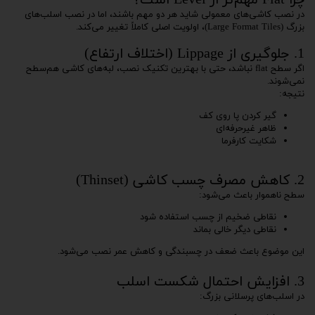
چرا Flat مهم‌تر از Level است؟
در نصب کاشی‌های معمولی شاید هر دو مهم باشند، اما در نصب اسلب‌های
بزرگ (Large Format Tiles)، اولویت اصلی کاملاً تغییر می‌کند.
1. جلوگیری از Lippage (اختلاف ارتفاع)
اگر سطح flat نباشد، حتی با بهترین تکنیک نصب، لبه‌های کاشی هم‌سطح
نمی‌شوند.
نتیجه:
گیر کردن پا روی کف
ظاهر غیرحرفه‌ای
شکایت کارفرما
2. کاهش مصرف چسب کاشی (Thinset)
سطح ناهموار باعث می‌شود:
نقاطی ضخیم از چسب استفاده شود
نقاطی دیگر خالی بماند
این موضوع باعث ضعف در چسبندگی و کاهش عمر نصب می‌شود.
3. افزایش احتمال شکست اسلب
در اسلب‌های پرسلانی بزرگ: