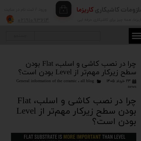
لزومات کاشیکاری
کاریزما
ورود
/
ثبت نام در سایت
۰
حساب کاربری من
۰۲۱۹۱۰۹۳۶۱۴
ریزما
، همه چیز برای کاشیکاری حرفه ایی
تغییر گذر واژه
جستجو
سفارشات
خروج از حساب کاربری
چرا در نصب کاشی و اسلب، Flat بودن
سطح زیرکار مهم‌تر از Level بودن است؟
۲۳ خرداد ۱۴۰۵
all blog
،
General information of the ceramic
news
چرا در نصب کاشی و اسلب، Flat
بودن سطح زیرکار مهم‌تر از Level
بودن است؟