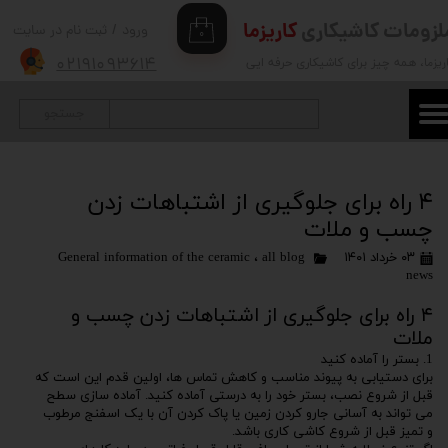
لزومات کاشیکاری
کاریزما
ورود
/
ثبت نام در سایت
۰
حساب کاربری من
۰۲۱۹۱۰۹۳۶۱۴
ریزما
، همه چیز برای کاشیکاری حرفه ایی
تغییر گذر واژه
جستجو
سفارشات
خروج از حساب کاربری
۴ راه برای جلوگیری از اشتباهات زدن
چسب و ملات
۰۳ خرداد ۱۴۰۱
all blog
،
General information of the ceramic
news
۴ راه برای جلوگیری از اشتباهات زدن چسب و
ملات
1. بستر را آماده کنید
برای دستیابی به پیوند مناسب و کاهش تماس ها، اولین قدم این است که
قبل از شروع نصب، بستر خود را به درستی آماده کنید. آماده سازی سطح
می تواند به آسانی جارو کردن زمین یا پاک کردن آن با یک اسفنج مرطوب
و تمیز قبل از شروع کاشی کاری باشد.