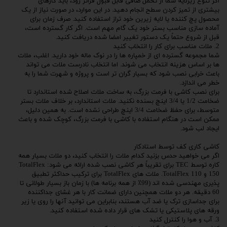
اگر تنوع زیرلایه شما از تحمل صافی قابل قبول فراتر رود، باید کارهای
بیشتری از تمیز کردن سطح انجام دهید. در این موارد، در صورت نیاز از یک
محصول پچ کننده یا لایه زیرین خود تراز استفاده کنید. صرف زمان برای
آماده سازی مناسب بستر خود یک گام مهم است. اگر کار گسترده است،
قبل از شروع حتماً یک دستور تغییر امضا شده دریافت کنید.
2. ملات مناسب برای کار را انتخاب کنید
شما مجموعه گسترده ای از خمپاره ها را در نوک ماله خود دارید. اغلب، ملات
ها بر اساس هزینه انتخاب می شوند. اما انتخاب نادرست ملات می تواند
باعث خرابی نصب شود که بسیار گران تر است و پروژه و شهرت شما را به
خطر می اندازد.
برای نصب کاشی با فرمت بزرگ، به ساخت ملات اصلاح شده استاندارد تا
ضخامت 1/2 یا 3/4 اینچ بسنده نکنید. ملات استاندارد، بر خلاف ملات بستر
متوسط، برای حفظ ضخامت 3/4 اینچ طراحی نشده است. به همین دلیل،
ممکن است در هنگام استفاده با کاشی با فرمت بزرگ، کوچک شده و باعث
ایجاد لب شود.
کاشی کاری کف توسط استادکار
اگر می خواهید حدس بزنید کدام ملات را انتخاب کنید، دو ملات بسیار همه
کاره توسط TEC برای تقریباً هر کاشی نصب شده ارائه می شود: TotalFlex
150 و TotalFlex 110. ملات های TotalFlex برای ترکیب حداکثر تطبیق
پذیری مهندسی شده اند (99٪ از همه برنامه ها) با زمان باز بسیار طولانی تا
60 دقیقه. هر دو ملات همچنین دارای ضمانت کار با هر غشای جداکننده
برای جداسازی ترک یا ضد آب هستند، بنابراین می توانید آنها را روی یا زیر
ورقه های پلاستیکی یا تشک های قرار داده شده استفاده کنید.
3. آب و هوا را کنترل کنید