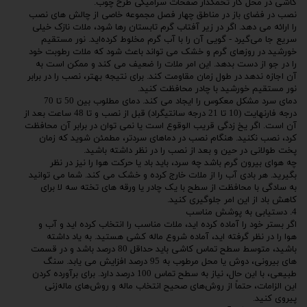
کاشی در محل کار تخمگذار صفحات سرامیکی طرح چوب.
نصب در فضای باز در مناطق چهار فصل مجموعه خاصی از چالش های نصب
را ارائه می دهد. اگر در زیر آفتاب گرم تابستان رها شود، ملات نازک خیلی
سریع جا می‌گیرد - گویی آن را با آب گرم مخلوط کرده‌اید. نور مستقیم
خورشید در روزهای گرم و خشک می تواند باعث شود که ملات رطوبت خود
را در جو از دست بدهد. این امر ملات را ضعیف می کند و ممکن است به
آن اجازه ندهد در طول زمان مقاومت کند. برای نتیجه بهتر، نصب را در برابر
نور مستقیم خورشید با چادر محافظت کنید.
دمای سرد مشکل معکوس را ایجاد می کند. دمای مطلوب بین 50 تا 70
درجه فارنهایت (10 تا 21 درجه سانتیگراد) قبل از نصب و تا 48 ساعت بعد از
آن است. اگر یخ زدگی قریب الوقوع است یا نمی توان در برابر آن محافظت
کرد، نصب نکنید. هنگام نصب در دماهای سردتر، مطمئن شوید که زمان
پخت طولانی در حین و بعد از نصب را در نظر داشته باشید.
چه هوای بیرون گرم باشد چه سرد، باید باد یا حرکت هوا را نیز در نظر
بگیرید. هر بادی آب را از ملات خارج کرده و خشک می کند. شما می توانید
به سادگی با محافظت از سطح با یک چادر یا ورقه های تخته سه لا برای
کاهش باد از این امر جلوگیری کنید.
4. دستیابی به پوشش مناسب
اگر بستر خود را آماده کرده اید، ملات مناسب را انتخاب کرده اید و آب و
هوا را در نظر گرفته اید، آماده شروع ماله کشی هستید. به یاد داشته
باشید، متوسط ​​سطح تماس کاشی باید حداقل 80 درصد باشد و در قسمت
های بیرونی، دوش یا محل مرطوب به 95 درصد افزایش می یابد. سنگ
طبیعی، با این حال، نیاز به سطح تماس 100 درصد دارد. برای برآورده کردن
این الزامات، حتماً از روش‌های صحیح انتخاب ماله و روش‌های ماله‌زنی
پیروی کنید.