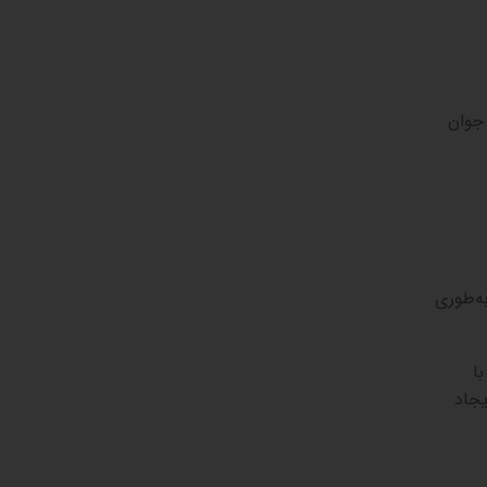
 جوان
ه‌طوری
ا
یجاد