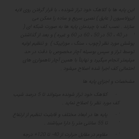
این پایه ها با کلاهک خود تراز شونده ، با قرار گرفتن روی لایه
ایزولاسیون
(
عایق
)
نصبی سریع و ساده را ممکن می
سازند
.
نصب کف با چیدمان پایه ها به صورت شبکه ای
(
40
در
40
،
50
در
50
،
60
در
60
و غیره
)
و بعد از گذاشتن
پوشش مورد نظر
(
چوب ، سنگ ، موزاییک
)
و تنظیم اولیه
توسط تراز و سپس بوسیله آچار مخصوص با دقت در حد
میلیمتر انجام میگیرد و نهایتأ با همین آچار ناهمواری های
احتمالی کف اجرا شده اصلاح میشود
.
مشخصات و اجزای پایه ها
1-
کلاهک خود تراز شونده میتواند تا 5 درصد شیب
کف مورد نظر را اصلاح نماید .
2-
پایه ها در ابعاد مختلف و قابلیت تنظیم از ارتفاع
75/3 تا 55 سانتی متر را دارا میباشند .
3-
مقاوم در مقابل حرارت از 40- تا 120+ درجه