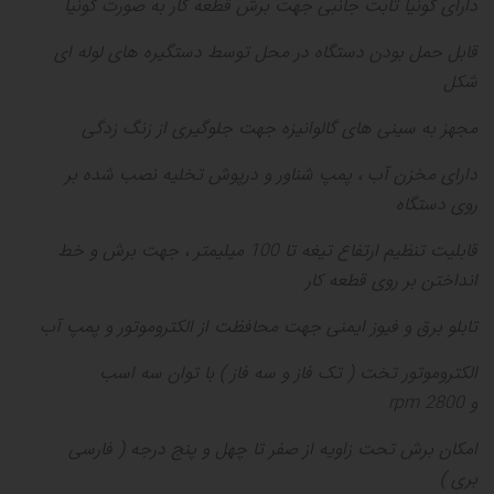
دارای گونیا ثابت جانبی جهت برش قطعه کار به صورت گونیا
قابل حمل بودن دستگاه در محل توسط دستگیره های لوله ای
شکل
مجهز به سینی های گالوانیزه جهت جلوگیری از زنگ زدگی
دارای مخزن آب ، پمپ شناور و درپوش تخلیه نصب شده بر
روی دستگاه
قابلیت تنظیم ارتفاع تیغه تا
100
میلیمتر ، جهت برش و خط
انداختن بر روی قطعه کار
تابلو برق و فیوز ایمنی جهت محافظت از الکتروموتور و پمپ آب
الکتروموتور تخت
(
تک فاز و سه فاز
)
با توان سه اسب
و
2800
rpm
امکان برش تحت زاویه از صفر تا چهل و پنج درجه
(
فارسی
بری
)