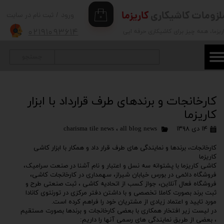
لزومات کاشیکاری
کاریزما
ورود
/
ثبت نام در سایت
۰
حساب کاربری من
۰۲۱۹۱۰۹۳۶۱۴
ریزما
، همه چیز برای کاشیکاری حرفه ایی
تغییر گذر واژه
جستجو
سفارشات
خروج از حساب کاربری
کارخانجات و برندهای طرف قرارداد با ابزار
کاریزما
۱۴ دی ۱۳۹۸
all blog news
،
charisma tile news
کارخانجات، برندها و نمایندگی های طرف قرار داد و همکار با ابزار کاشی
کاریزما
کاشی کاریزما با پشتوانه سه نسل و اعتبار و نام آشنا در صنعت سرامیک،
فروشگاه دائمی در بورس خیابان شیراز، سهمداری در کارخانجات کاشی،
فروشگاه فعال آنلاین، جواز کسب از اتحادیه کاشی ، ثبت صنعتی طرح و
ثبت برند بصورت کاملا تخصصی و با داشتن دفتر مرکزی در تورنتوی کانادا
مورد تایید و اعتماد زیادی از مشتریان خود را فراهم کرده است.
در لیست زیر افتخار همکاری با بعضی کارخانجات و برندها بصورت مستقیم
، بعضی از طریق نمایندگی های رسمی آنها را داریم: