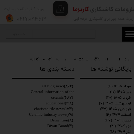
لزومات کاشیکاری
کاریزما
ورود
/
ثبت نام در سایت
۰
حساب کاربری من
۰۲۱۹۱۰۹۳۶۱۴
ریزما
، همه چیز برای کاشیکاری حرفه ایی
تغییر گذر واژه
جستجو
سفارشات
خروج از حساب کاربری
دنیایی از رنگ و نقش در شرکت کاشی
کاریزما
بایگانی نوشته ها
دسته بندی ها
۱۴ خرداد ۱۳۹۸
all blog news
،
charisma tile news
all blog news
(۸۶۲)
مرداد ۱۴۰۵
(۴)
General information of the
تیر ۱۴۰۵
(۱۰)
ceramic
(۶۸۷)
خرداد ۱۴۰۵
(۲۰)
educational
(۲۱۸)
اردیبهشت ۱۴۰۵
(۷)
charisma tile news
(۱۵۳)
فروردین ۱۴۰۵
(۳۳)
Ceramic industry news
(۷۹)
اسفند ۱۴۰۴
(۴)
Demention
(۸)
بهمن ۱۴۰۴
(۴۷)
Divan Board
(۳)
دی ۱۴۰۴
(۲۱)
آذر ۱۴۰۴
(۱۸)