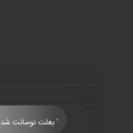
' بعلت نوسانت شدید قی