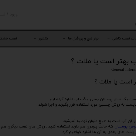
ورود
/
ثبت
حساب کار
تغییر گذر
ات نصب کاشی
نوار کنج و پروفیل ها
کفشور
نصب خشک
سفارشات
خروج از 
بهتر است یا ملات ؟
General inform
 است یا ملات ؟
هم سرامیک هـای پرسـلان یعنی جذب اب اشاره کرده ایم .
لی آن آب است به هیچ عنوان توصیه نمیشود .
ص پرسـلـان
کـه حالت پـودری هم دارند استفاده کنید . روش های نصب دیگری هم 
 پست های بعدی به آن ها اشاره خواهیم کرد.