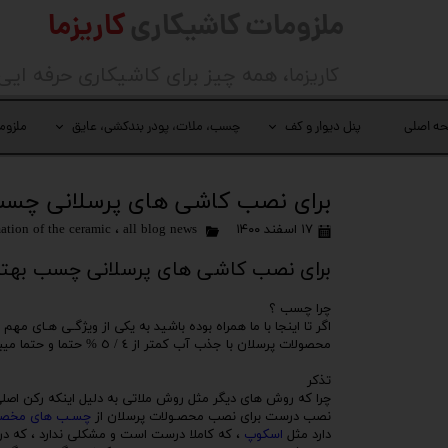
ملزومات کاشیکاری
کاریزما
کاریزما
، همه چیز برای کاشیکاری حرفه ایی
ه اصلی
پنل دیوار و کف
چسب، ملات، پودر بندکشی، عایق
ملزوم
برای نصب کاشی های پرسلانی چسب 
۱۷ اسفند ۱۴۰۰
all blog news
،
ation of the ceramic
برای نصب کاشی های پرسلانی چسب بهتر
چرا چسب ؟
اگر تا اینجا با ما همراه بوده باشید به یکی از ویژگـی هـای م
محصولات پرسلان با جذب آب کمتر از ٤ / ٥ % حتما و حتما میبایست به روش چسـبی مورد استفاده قرار بگیرند و اجرا شوند .
تذكر
چرا که روش های دیگر مثل روش ملاتی به دلیل اینکه رکن اص
نصب درست برای نصب محصـولات پرسلان از
چسـب های مخصو
دارد مثل
اسکوپ
، که کاملا درست است و مشکلی ندارد ، که در