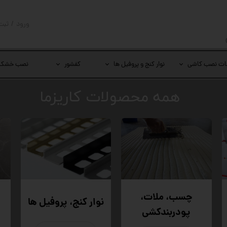
ورود
/
ثبت
حساب کار
تغییر گذر
ات نصب کاشی
نوار کنج و پروفیل ها
کفشور
نصب خشک
سفارشات
​همه محصولات کاریزما
خروج از 
چسب، ملات،
نوار کنج، پروفیل ها
پودربندکشی