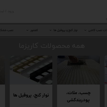
ورود
/
ثبت
حساب کار
تغییر گذر
ات نصب کاشی
نوار کنج و پروفیل ها
کفشور
نصب خشک
سفارشات
​همه محصولات کاریزما
خروج از 
چسب، ملات،
نوار کنج، پروفیل ها
پودربندکشی