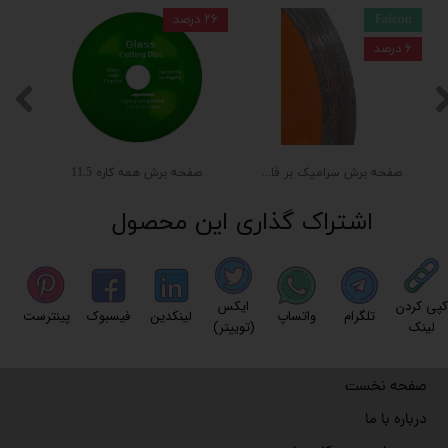
Falcon
۲۶ درصد
۶ درصد
صفحه برش سرامیک بر فالکون ۱۱.۵
صفحه برش همه كاره 11.5
اشتراک گذاری این محصول
کپی کردن
ایکس
تلگرام
واتساپ
لینکدین
فیسبوک
پینترست
لینک
(توییتر)
صفحه نخست
درباره با ما