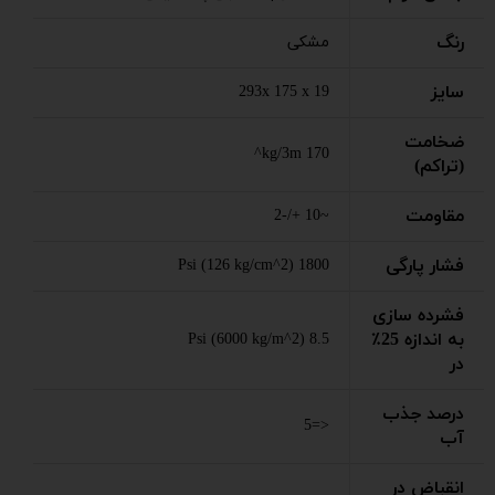
رنگ
مشکی
سایز
293x 175 x 19
ضخامت
170 kg/3m^
(تراکم)
مقاومت
~10 +/-2
فشار پارگی
1800 Psi (126 kg/cm^2)
فشرده سازی
به اندازه 25٪
8.5 Psi (6000 kg/m^2)
در
درصد جذب
<=5
آب
انقباض در