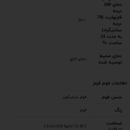
دمای 160
درجه
فارنهایت (70
<=20
درجه
سانتیگراد)
به مدت 24
ساعت، %
دمای محیط
دمای اتاق
توصیه شده
اطلاعات فوم قرمز
جنس فوم
فوم سیلیکون
رنگ
قرمز
ضخامت
40.5 Lb/cft (650 kg/m^3)
(تراکم)