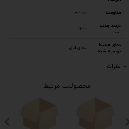
مقاومت
55 +/-5
درصد جذب
<=4
آب
دمای محیط
دمای اتاق
توصیه شده
نظرات
محصولات مرتبط