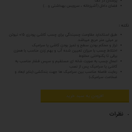
پرسلان در کف
فضای داخل (آشپزخانه ، سرویس بهداشتی و…)
نکته :
طبق استاندارد مقاومت چسبندگی برای چسب کاشی پودری ۰/۵ نیوتن
بر میلی متر مربع میباشد.
تراز و محکم بودن سطح و تمیز بودن کاشی یا سرامیک
اختلاط چسب با میزان تعیین شده آب و بهم زدن مناسب با همزن
برقی تا یکنواختی مخلوط
اعمال چسب به صورت شانه ای مستقیم و سپس فشار مناسب به
کاشی یا سرامیک پس از نصب
رعایت فاصله مناسب بین سرامیک ها جهت بندکشی (بنابر ابعاد و
ضخامت سرامیک)
افزودن به سبد خرید
نظرات