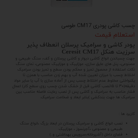
چسب کاشی پودری CM17 طوسی
استعلام قیمت
پودر کاشی و سرامیک پرسلان انعطاف پذیر
سرزیت هنکل Ceresit CM17
ﺟﻬﺖ ﭼﺴﺒﺎﻧﺪن اﻧﻮاع ﮐﺎﺷﻰ دﯾﻮار و کاشی پرسلان و ﮐﻒ، ﺳﻨﮓ ﻃﺒﯿﻌﻰ و
ﻣﺼﻨﻮﻋﻰ، ﭘﻨﻞ ﻫﺎى ﻋﺎﯾﻖ ﺳﺎزى، ﻣﻮزاﯾﯿﮏ و ﻣﻮزاﯾﯿﮏ ﻣﺼﻨﻮﻋﻰ، ﻧﻤﺎى ﺳﻨﮓ
ﻧﮑﺎت اﺳﺘﻔﺎده از ﻣﺤﺼﻮل ﺗﻤﯿﺰ و ﻣﺤﮑﻢ ﺑﻮدن ﺳﻄﺢ و ﺗﻤﯿﺰ ﺑﻮدن ﺳﺮاﻣﯿﮏ
اﺧﺘﻼط ﭼﺴﺐ ﺑﺎ ﻣﯿﺰان ﺗﻌﯿﯿﻦ ﺷﺪه آب و ﺑﻬﻢ زدن ﻣﻨﺎﺳﺐ ﺑﺎ ﻫﻤﺰن ﺗﺎ
ﯾﮑﻨﻮاﺧﺘﻰ ﻣﺨﻠﻮط ﻋﺪم اﺧﺘﻼط ﭼﺴﺐ ﭘﺲ از آﻣﺎده ﺳﺎزى ﺑﺎ آب ﯾﺎ ﺳﺎﯾﺮ ﻣﻮاد
دﻗﯿﻘﻪ(۳۰ ﺗﺎ ۱۵ﻧﺼﺐ ﮐﺎﺷﻰ ﻗﺒﻞ از ﺧﺸﮏ ﺷﺪن ﭼﺴﺐ روى ﺳﻄﺢ ﮐﺎر) اﻋﻤﺎل
ﻓﺸﺎر ﻣﻨﺎﺳﺐ ﺑﻪ ﺳﺮاﻣﯿﮏ و ﮐﺎﺷﻰ ﭘﺲ از ﻧﺼﺐ رﻋﺎﯾﺖ ﻓﺎﺻﻠﻪ ﻣﻨﺎﺳﺐ ﺑﯿﻦ
ﺳﺮاﻣﯿﮏ ﻫﺎ ﺟﻬﺖ ﺑﻨﺪﮐﺸﻰ )ﺑﻨﺎﺑﺮ اﺑﻌﺎد و ﺿﺨﺎﻣﺖ ﺳﺮاﻣﯿﮏ.
کاربرد ها :
نصب انواع کاشی و سرامیک پرسلان در ابعاد بزرگ ،انواع سنگ
طبیعی و مصنوعی ،آجرنسوز ، موزاییک
فضای داخل (آشپرخانه،سرویس بهداشتی و..)