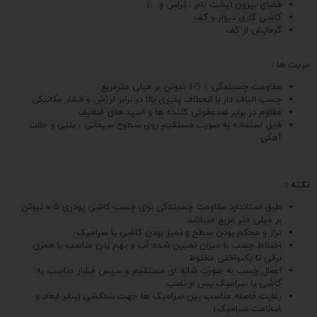
فضای بیرون (پشت بام ، تراس و…)
کاشی کاری دیوار و کف
گرمایش از کف
مزیت ها :
مقاومت چسبندگی > 1/5 نیوتن بر میلی مترمربع
چسب الیاف دار با انعطاف پذیری بالا در برابر لرزش و فشار مکانیکی
مقاوم در برابر ضدعفونی کننده ها و اسید های ضغیف
قابل استفاده به صورت مستقیم روی سطوح سیمانی ، بتنی و ملات
آهکی
نکته :
طبق استاندارد مقاومت چسبندگی برای چسب کاشی پودری ۰/۵ نیوتن
بر میلی متر مربع میباشد.
تراز و محکم بودن سطح و تمیز بودن کاشی یا سرامیک
اختلاط چسب با میزان تعیین شده آب و بهم زدن مناسب با همزن
برقی تا یکنواختی مخلوط
اعمال چسب به صورت شانه ای مستقیم و سپس فشار مناسب به
کاشی یا سرامیک پس از نصب
رعایت فاصله مناسب بین سرامیک ها جهت بندکشی (بنابر ابعاد و
ضخامت سرامیک)