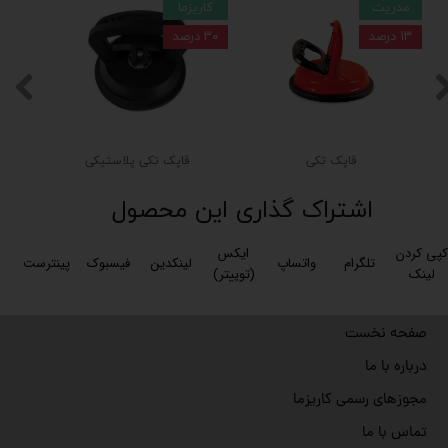
مدریت
کاریزما
۱۳ درصد
۳۰ درصد
قاپک تکی
قاپک تکی پلاستیکی
★
★
★
★
★
اشتراک گذاری این محصول
کپی کردن
ایکس
تلگرام
واتساپ
لینکدین
فیسبوک
پینترست
لینک
(توییتر)
صفحه نخست
درباره با ما
★
★
★
★
★
مجوزهای رسمی کاریزما
تماس با ما