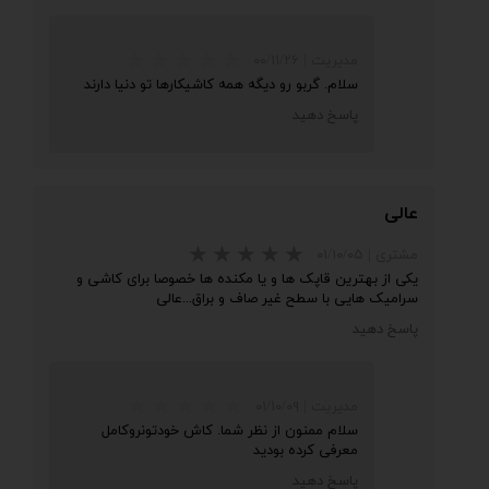
مدیریت
|
۰۰/۱۱/۲۶
سلام. گربو رو دیگه همه کاشیکارها تو دنیا دارند
پاسخ دهید
★
★
★
★
★
عالی
مشتری
|
۰۱/۱۰/۰۵
یکی از بهترین قاپک ها و یا مکنده ها خصوصا برای کاشی و
سرامیک هایی با سطح غیر صاف و براق...عالی
پاسخ دهید
مدیریت
|
۰۱/۱۰/۰۹
★
★
★
★
★
سلام ممنون از نظر شما. کاش خودتونروکامل
معرفی کرده بودید
پاسخ دهید