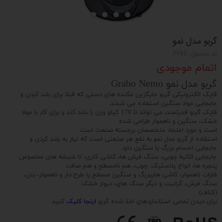
گربو مدل نمو
کد محصول: P183
اتمام موجودی
گربو مدل نمو Grabo Nemo
قاپک الکترونیکی گربو جایگزین مکنده های دستی که قبلا برای بلند کردن و
جابجایی مواد سنگین استفاده می شدند.
قاپک گربو قدرتمند، می تواند تا 170 کیلو وزن را بلند کند و برای کار با مواد
خشک، سنگین و ناهموار طراحی شده
است و مورد اعتماد متخصصان برجسته صنعت است.
استفاده از گربو مدل نمو به نفع هر صنعتی است که نیاز به بلند کردن و
جابجایی اجسام بزرگ یا سنگین دارد.
جابجایی اثاثیه چوبی، سنگ فرش ها، کاشی کاری، تا شیشه های مخصوص
پنجره ها، انواع پلاستیک. چوب، هم نامسطح و هم صاف،
فلزات ناهموار، کاشی هایبزرگ و سنگین مسطح یا طرح دار و ناهموار، بتن،
سنگ فرش، گرانیت و دیگر سنگ های، دیوار خشک
(کناف).
برای دیدن تمامی استانداردهای اخذ شده گربو
اینجا کلیک
کنید.