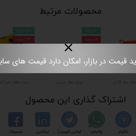
محصولات مرتبط
کاریزما
دکو-ترکیه
۱۸ درصد
۲۳ درصد
مت در بازار، امکان دارد قیمت های سایت به روز نباش
سطل لاستیکی ملات ساز 24 لیتری
چرخ سطل چسب
اشتراک گذاری این محصول
تلگرام
واتساپ
ایکس (توییتر)
لینکدین
فیسبوک