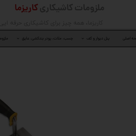
ملزومات کاشیکاری
کاریزما
کاریزما
، همه چیز برای کاشیکاری حرفه ایی
ه اصلی
پنل دیوار و کف
چسب، ملات، پودر بندکشی، عایق
ملزوم