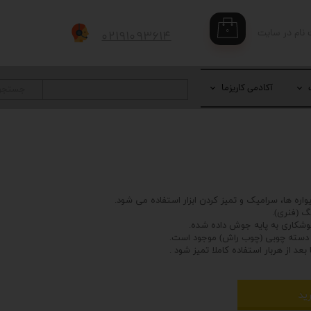
۰
 نام در سایت
۰۲۱۹۱۰۹۳۶۱۴
بری من
 واژه
آکادمی کاریزما
جستجو
حساب کاربری
واره ها، سرامیک و تمیز کردن ابزار استفاده می شود.
گ (فنری).
کاری به پایه جوش داده شده.
 دسته چوبی (چوب راش) موجود است.
بعد از هربار استفاده کاملا تمیز شود .
ید