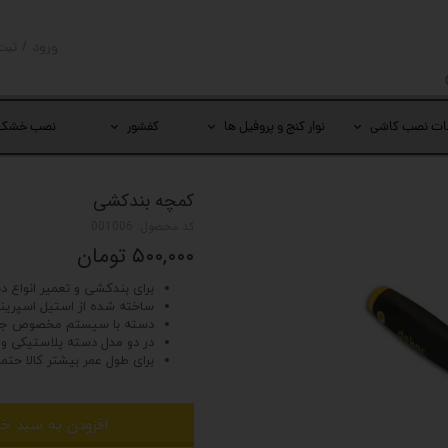
ورود
/
ثبت
حساب کار
تغییر گذر
ات نصب کاشی
نوار کنج و پروفیل ها
کفشور
نصب خشک
سفارشات
خروج از 
کمچه بندکشی
کد محصول: 001006
۵۰۰,۰۰۰ تومان
برای بندکشی و تعمیر انواع دی
ساخته شده از استیل اسپرین
دسته با سیستم مخصوص جوش
در دو مدل دسته پلاستیکی و
برای طول عمر بیشتر کالا حتما 
افزودن به سبد خر