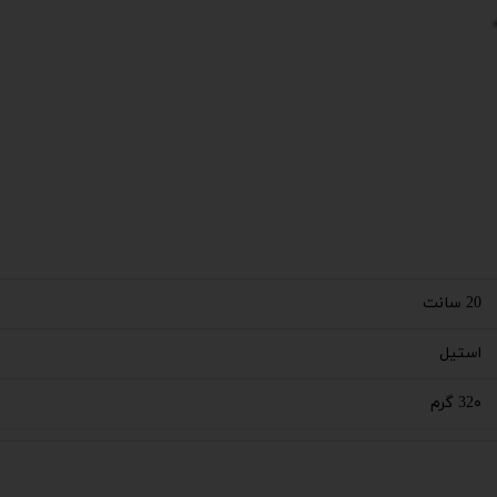
20 سانت
استیل
32۰ گرم