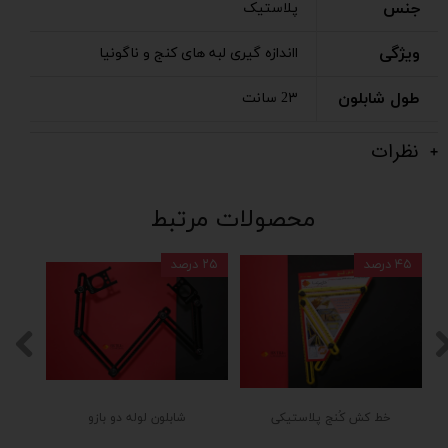
جنس
پلاستیک
ویژگی
ااندازه گیری لبه های کنج و ناگونیا
طول شابلون
2۳ سانت
نظرات
محصولات مرتبط
۴۵ درصد
۲۵ درصد
خط کش کُنج پلاستیکی
شابلون لوله دو بازو