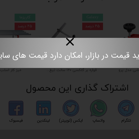
Galaxy
کاریزما
۲۵ درصد
۲۵ درصد
مت در بازار، امکان دارد قیمت های سایت به روز نباش
اشی مدل پرو
قواره بر گلکسی ۱۲۰ سانت تیغ نازک
میز کار اسلب
اشتراک گذاری این محصول
تلگرام
واتساپ
ایکس (توییتر)
لینکدین
فیسبوک