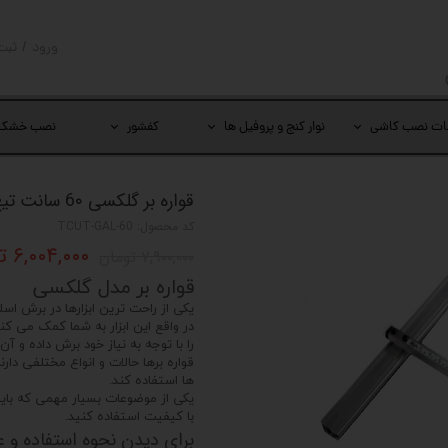
ورود
/
ثبت
حساب کار
تغییر گذر
ات نصب کاشی
نوار کنج و پروفیل ها
کفشور
نصب خشک
سفارشات
خروج از 
قواره بر گلکسی 6۰ سانت تیغ نازک Galaxy
کد محصول: TCUT-GAL-60
۶,۰۰۴,۰۰۰ تومان
۷,۹۰۰,۰۰۰ تومان
قواره بر مدل گلکسی
یکی از راحت ترین ابزارها در برش اس
در واقع این ابزار به شما کمک می کن
را با توجه به نیاز خود برش داده و آن 
قواره برها حالات و انواع مختلفی دارن
ها استفاده کند.
یکی از موضوعات بسیار مهمی که باید 
با کیفیت استفاده کنید.
برای دیدن نحوه استفاده و عم