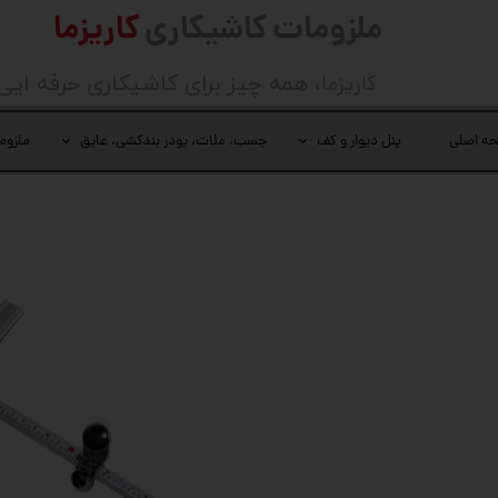
ملزومات کاشیکاری
کاریزما
کاریزما
، همه چیز برای کاشیکاری حرفه ایی
ه اصلی
پنل دیوار و کف
چسب، ملات، پودر بندکشی، عایق
ملزوم