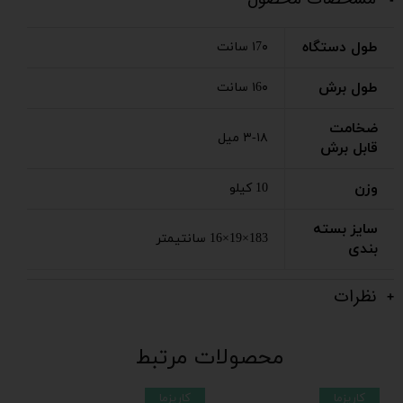
طول دستگاه
۱7۰ سانت
طول برش
۱6۰ سانت
ضخامت
۳-۱۸ میل
قابل برش
وزن
10 کیلو
سایز بسته
183×19×16 سانتیمتر
بندی
نظرات
محصولات مرتبط
کاریزما
کاریزما