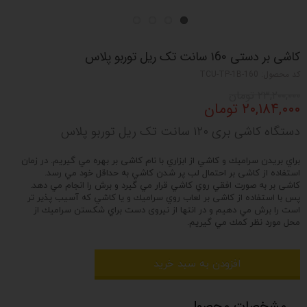
کاشی بر دستی ۱6۰ سانت تک ریل توربو پلاس
کد محصول: TCU-TP-1B-160
۲۳,۲۰۰,۰۰۰ تومان
۲۰,۱۸۴,۰۰۰ تومان
دستگاه کاشی بری ۱۲۰ سانت تک ریل توربو پلاس
براي بريدن سراميك و كاشي از ابزاري با نام کاشی بر بهره مي گيريم. در زمان
استفاده از کاشی بر احتمال لب پر شدن كاشي به حداقل خود مي رسد.
کاشی بر به صورت افقي روي كاشي قرار مي گيرد و برش را انجام مي دهد.
پس با استفاده از کاشی بر لعاب روي سراميك و يا كاشي كه آسيب پذير تر
است را برش مي دهيم و در انتها از نیروی دست براي شكستن سراميك از
محل مورد نظر كمك مي گيريم.
افزودن به سبد خرید
مشخصات محصول