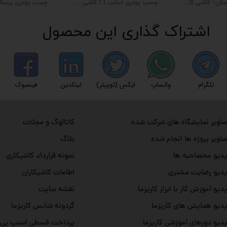
چسب پودری پرسلان+ کاشی کاریزما (۲۰ کیلویی)
چسب پودری اسلب C1 کاشی کاریزما (۲۰ کیلویی)
اشتراک گذاری این محصول
تلگرام
واتساپ
ایکس (توییتر)
لینکدین
فیسبوک
اویر نمایشگاه های شرکت شده
کاتالوگ و مجلات
اویر پروژه ها انجام شده
بلاگ
دیو محصاحبه ها
نمونه قرارداد کاشیکاری
دیو رضایت مشتری
اطاعات کاشیکاران
دیو آموزش کار با ابزار کاریزما
نقشه سایت
دیو همایش های کاریزما
گردونه شانس کاریزما
دیو دورهای آموزشی کاریزما
پرداخت قسطي اسنپ پي