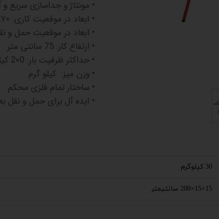
• مونتاژ و جداسازی سریع و
• ابعاد در موقعیت کاری: ۲۰0x۱۰۰x۷۰ میلی متر
• ابعاد در موقعیت حمل و نقل: ۲۰0x۴۰x۳۰ میل
• ارتفاع کار: 75 سانتی متر
• حداکثر ظرفیت بار: 2۰0 کیلوگرم
• وزن میز: کیلو گرم
• ساختار تمام فلزی محکم
• ایده آل برای حمل و نقل به
30 کیلوگرم
15×15×200 سانتیمتر