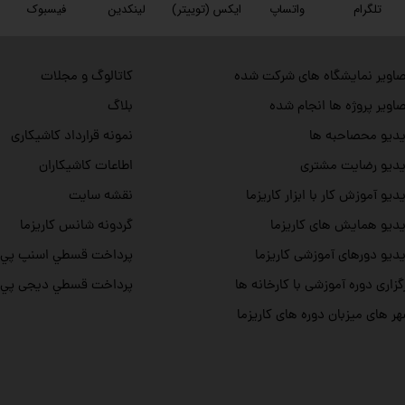
تلگرام
واتساپ
ایکس (توییتر)
لینکدین
فیسبوک
اویر نمایشگاه های شرکت شده
کاتالوگ و مجلات
اویر پروژه ها انجام شده
بلاگ
دیو محصاحبه ها
نمونه قرارداد کاشیکاری
دیو رضایت مشتری
اطاعات کاشیکاران
دیو آموزش کار با ابزار کاریزما
نقشه سایت
دیو همایش های کاریزما
گردونه شانس کاریزما
دیو دورهای آموزشی کاریزما
پرداخت قسطي اسنپ پي
گزاری دوره آموزشی با کارخانه ها
پرداخت قسطي دیجی پي
ر های میزبان دوره های کاریزما