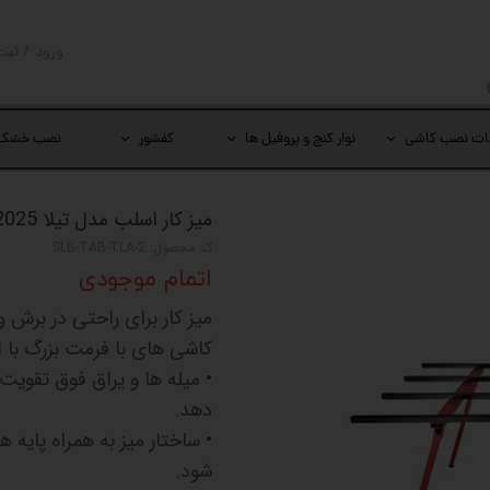
ورود
/
ثبت
حساب کار
تغییر گذر
ات نصب کاشی
نوار کنج و پروفیل ها
کفشور
نصب خشک
سفارشات
خروج از 
میز کار اسلب مدل تیلا 2025
کد محصول: SLB-TAB-TLA-2
اتمام موجودی
میز کار برای راحتی در برش 
کاشی های با فرمت بزرگ با ا
• میله ها و یراق فوق تقویت
دهد.
• ساختار میز به همراه پایه
شود.