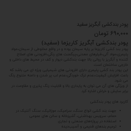
پودر بندکشی آبگریز سفید
۶۹۰,۰۰۰ تومان
پودر بندکشی آبگریز کاریزما (سفید)
پودر بند کشی کاریزما بر پایه سیمان بوده و در واقع مخلوطی از سیمان،مواد
پلیمری،مواد آلی،فیلرهای معدنی،پیگمنت های رنگی،افزودنی های اصلاح
کننده و آبگریز با روانی بالا جهت بندکشی دیوار و کف در محیط های داخلی و
خارجی ساختمان است.
این پودر بند کشی پلیمری دارای افزودنی های شیمیایی ویژه ای می باشد که
باعث افزایش کیفیت،عدم ترک خوردگی،عدم لب پر شدن و دامنه متنوع رنگ
می شود.
از ویژگی های آن می توان به پایداری بالا و قابلیت رنگ پذیری و مقاومت در
برابر سایش و خراش اشاره کرد.
کاربرد های پودر بندکشی
جهت بند کشی انواع سنگ، سرامیک، موزائیک، سنگ آنتیک در
حمام، سرویس بهداشتی، آشپزخانه و سالن های عمومی
استفاده در پروژه‌های صنعتی و تجاری
ترمیم بندهای قدیمی و آسیب‌دیده