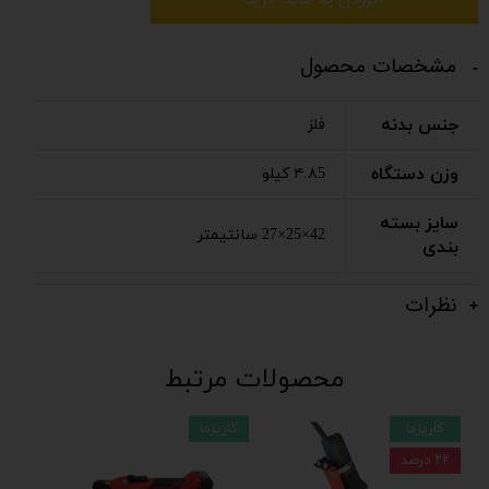
افزودن به سبد خرید
مشخصات محصول
جنس بدنه
فلز
وزن دستگاه
۴.۸5 کیلو
سایز بسته
42×25×27 سانتیمتر
بندی
نظرات
محصولات مرتبط
کاریزما
کاریزما
۲۲ درصد