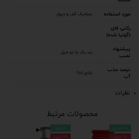
60x60
مورد استفاده
سرامیک کف و دیوار
رکتی فای
(گونیا شده)
پیشنهاد
بند یک یا دو میل
نصب
درصد جذب
بالای 4%
آب
نظرات
محصولات مرتبط
۱۰۰ عددی
کاریزما
۱۷ درصد
۲۷ درصد