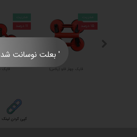
مدریت
مدریت
۱۵ درصد
۱۱ درصد
' بعلت نوسانت شدید قی
قاپک چهار قلو (پلاس)
قاپک س
کپی کردن لینک