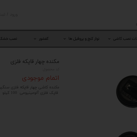
ورود
/
ثبت
حساب کار
تغییر گذر
ات نصب کاشی
نوار کنج و پروفیل ها
کفشور
نصب خشک
سفارشات
خروج از 
مکنده چهار قاپکه فلزی
کد محصول:
اتمام موجودی
مکنده کاشی چهار قاپکه فلزی سنگی
قاپک فلزی آلومینیومی 100 کیلو